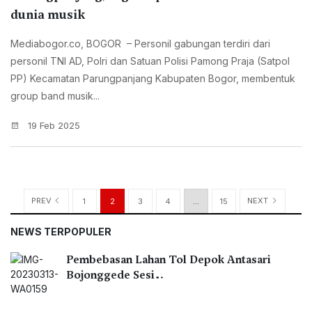
dunia musik
Mediabogor.co, BOGOR – Personil gabungan terdiri dari
personil TNI AD, Polri dan Satuan Polisi Pamong Praja (Satpol
PP) Kecamatan Parungpanjang Kabupaten Bogor, membentuk
group band musik...
19 Feb 2025
PREV
NEXT
1
2
3
4
…
15
NEWS TERPOPULER
Pembebasan Lahan Tol Depok Antasari
Bojonggede Sesi…