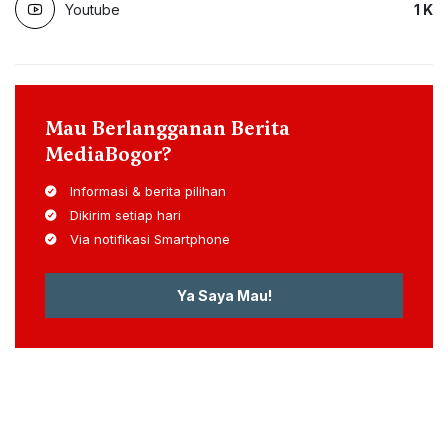
Youtube
1
K
Mau Berlangganan Berita
MediaBogor?
Informasi & berita pilihan
Dikirim setiap hari
Via notifikasi Smartphone
Ya Saya Mau!