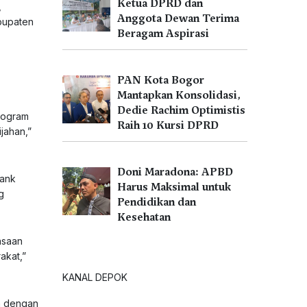
Ketua DPRD dan
,
Anggota Dewan Terima
bupaten
Beragam Aspirasi
PAN Kota Bogor
Mantapkan Konsolidasi,
Dedie Rachim Optimistis
rogram
Raih 10 Kursi DPRD
jahan,”
Doni Maradona: APBD
Bank
Harus Maksimal untuk
g
Pendidikan dan
Kesehatan
asaan
akat,”
KANAL DEPOK
n dengan