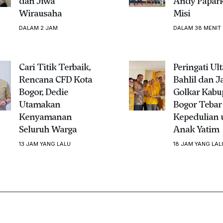
dan Jiwa
Andy Papark
Wirausaha
Misi
DALAM 2 JAM
DALAM 38 MENIT
Cari Titik Terbaik,
Peringati Ul
Rencana CFD Kota
Bahlil dan J
Bogor, Dedie
Golkar Kabu
Utamakan
Bogor Tebar
Kenyamanan
Kepedulian 
Seluruh Warga
Anak Yatim
13 JAM YANG LALU
18 JAM YANG LAL