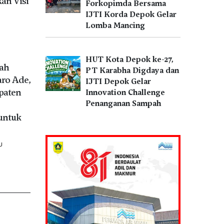
an Visi
Forkopimda Bersama
IJTI Korda Depok Gelar
Lomba Mancing
HUT Kota Depok ke-27,
tah
PT Karabha Digdaya dan
aro Ade,
IJTI Depok Gelar
paten
Innovation Challenge
Penanganan Sampah
untuk
U