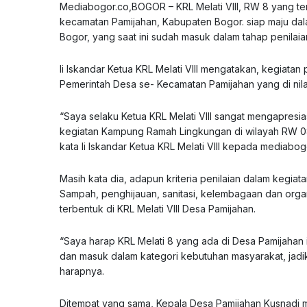
Mediabogor.co,BOGOR – KRL Melati VIII, RW 8 yang t
kecamatan Pamijahan, Kabupaten Bogor. siap maju da
Bogor, yang saat ini sudah masuk dalam tahap penilai
Ii Iskandar Ketua KRL Melati VIII mengatakan, kegiatan p
Pemerintah Desa se- Kecamatan Pamijahan yang di nila
“Saya selaku Ketua KRL Melati VIII sangat mengapres
kegiatan Kampung Ramah Lingkungan di wilayah RW 08, 
kata Ii Iskandar Ketua KRL Melati VIII kepada mediabog
Masih kata dia, adapun kriteria penilaian dalam kegi
Sampah, penghijauan, sanitasi, kelembagaan dan orga
terbentuk di KRL Melati VIII Desa Pamijahan.
“Saya harap KRL Melati 8 yang ada di Desa Pamijahan 
dan masuk dalam kategori kebutuhan masyarakat, jadik
harapnya.
Ditempat yang sama, Kepala Desa Pamijahan Kusnadi 