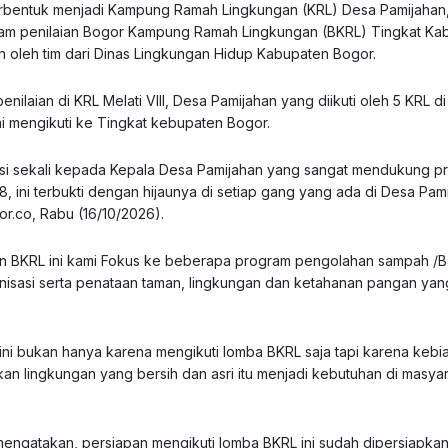
erbentuk menjadi Kampung Ramah Lingkungan (KRL) Desa Pamijahan
lam penilaian Bogor Kampung Ramah Lingkungan (BKRL) Tingkat Ka
an oleh tim dari Dinas Lingkungan Hidup Kabupaten Bogor.
enilaian di KRL Melati VIII, Desa Pamijahan yang diikuti oleh 5 KRL di
i mengikuti ke Tingkat kebupaten Bogor.
iasi sekali kepada Kepala Desa Pamijahan yang sangat mendukung p
ini terbukti dengan hijaunya di setiap gang yang ada di Desa Pami
or.co, Rabu (16/10/2026).
atan BKRL ini kami Fokus ke beberapa program pengolahan sampah /
nisasi serta penataan taman, lingkungan dan ketahanan pangan yan
ini bukan hanya karena mengikuti lomba BKRL saja tapi karena kebi
an lingkungan yang bersih dan asri itu menjadi kebutuhan di masyar
mengatakan, persiapan mengikuti lomba BKRL ini sudah dipersiapka