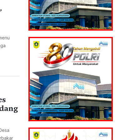
,
 menu
aga
es
edang
Desa
rbakar