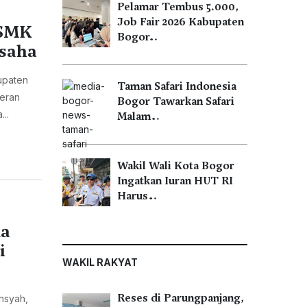
Pelamar Tembus 5.000,
Job Fair 2026 Kabupaten
 SMK
Bogor…
usaha
upaten
Taman Safari Indonesia
eran
Bogor Tawarkan Safari
..
Malam…
Wakil Wali Kota Bogor
Ingatkan Iuran HUT RI
Harus…
ua
i
WAKIL RAKYAT
Reses di Parungpanjang,
nsyah,