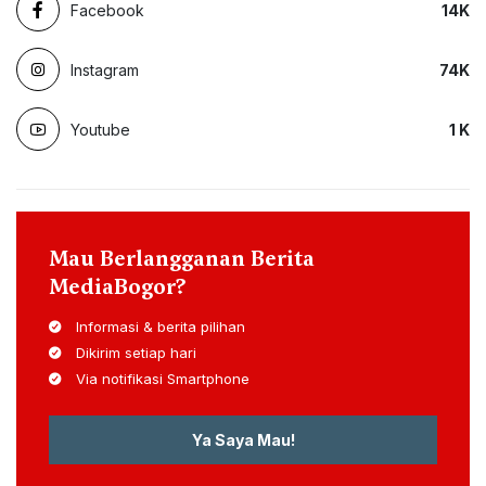
Facebook
14
K
Instagram
74
K
Youtube
1
K
Mau Berlangganan Berita
MediaBogor?
Informasi & berita pilihan
Dikirim setiap hari
Via notifikasi Smartphone
Ya Saya Mau!