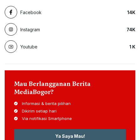
Facebook
14
K
Instagram
74
K
Youtube
1
K
Mau Berlangganan Berita
MediaBogor?
Informasi & berita pilihan
Dikirim setiap hari
Via notifikasi Smartphone
Ya Saya Mau!