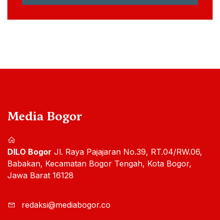
Media Bogor
DILO Bogor
Jl. Raya Pajajaran No.39, RT.04/RW.06,
Babakan, Kecamatan Bogor Tengah, Kota Bogor,
Jawa Barat 16128
redaksi@mediabogor.co