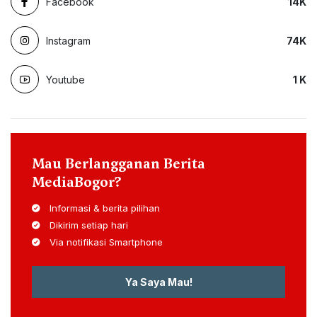
Facebook
14
K
Instagram
74
K
Youtube
1
K
Mau Berlangganan Berita
MediaBogor?
Informasi & berita pilihan
Dikirim setiap hari
Via notifikasi Smartphone
Ya Saya Mau!