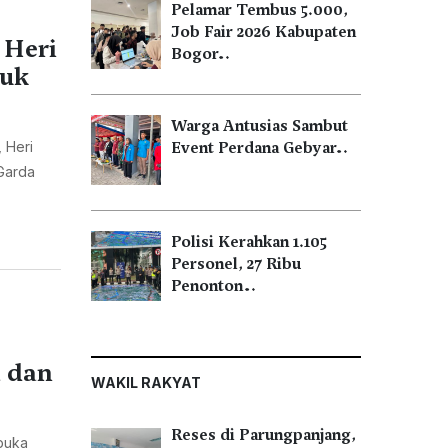
Pelamar Tembus 5.000,
Job Fair 2026 Kabupaten
 Heri
Bogor…
tuk
Warga Antusias Sambut
 Heri
Event Perdana Gebyar…
Garda
Polisi Kerahkan 1.105
Personel, 27 Ribu
Penonton…
a dan
WAKIL RAKYAT
Reses di Parungpanjang,
buka