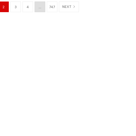
NEXT
2
3
4
…
747