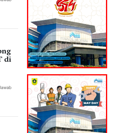
ong
T di
 Jawab