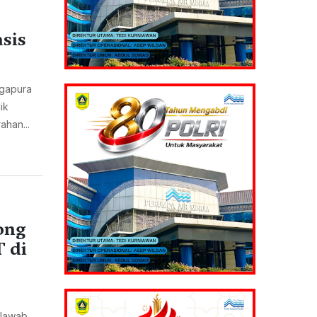
sis
 gapura
ik
ahan...
ong
T di
 Jawab