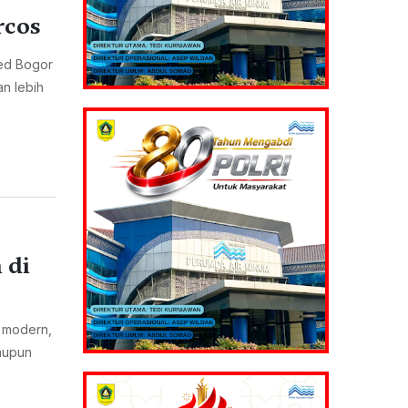
rcos
ted Bogor
n lebih
 di
a modern,
aupun