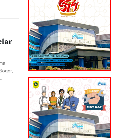
lar
ama
 Bogor,
.