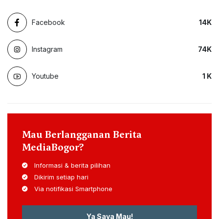
Facebook
14
K
Instagram
74
K
Youtube
1
K
Mau Berlangganan Berita
MediaBogor?
Informasi & berita pilihan
Dikirim setiap hari
Via notifikasi Smartphone
Ya Saya Mau!