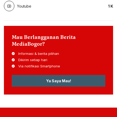
Youtube
1
K
Mau Berlangganan Berita
MediaBogor?
Informasi & berita pilihan
Dikirim setiap hari
Via notifikasi Smartphone
Ya Saya Mau!