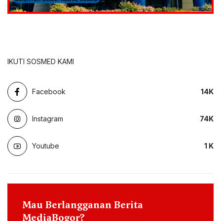
IKUTI SOSMED KAMI
Facebook
14
K
Instagram
74
K
Youtube
1
K
Mau Berlangganan Berita
MediaBogor?