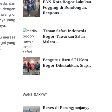
PAN Kota Bogor Lakukan
epeda, dan
Fogging di Bondongan,
tu dengan
Respons…
halang di
nnya yang
nya.
Taman Safari Indonesia
Bogor Tawarkan Safari
ku merasa
Malam…
rget yang
a)
Pengurus Baru STI Kota
Bogor Dikukuhkan, Siap…
WAKIL RAKYAT
Reses di Parungpanjang,