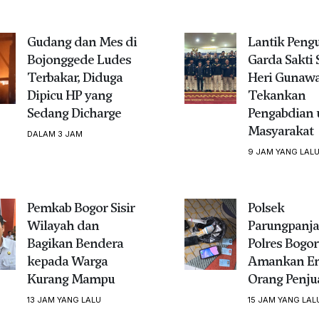
Gudang dan Mes di
Lantik Peng
Bojonggede Ludes
Garda Sakti 
Terbakar, Diduga
Heri Gunaw
Dipicu HP yang
Tekankan
Sedang Dicharge
Pengabdian 
Masyarakat
DALAM 3 JAM
9 JAM YANG LAL
Pemkab Bogor Sisir
Polsek
Wilayah dan
Parungpanj
Bagikan Bendera
Polres Bogor
kepada Warga
Amankan E
Kurang Mampu
Orang Penju
13 JAM YANG LALU
15 JAM YANG LAL