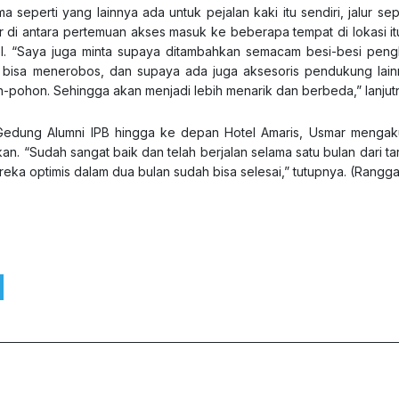
ama seperti yang lainnya ada untuk pejalan kaki itu sendiri, jalur s
ar di antara pertemuan akses masuk ke beberapa tempat di lokasi i
bel. “Saya juga minta supaya ditambahkan semacam besi-besi peng
k bisa menerobos, dan supaya ada juga aksesoris pendukung lai
-pohon. Sehingga akan menjadi lebih menarik dan berbeda,” lanjut
Gedung Alumni IPB hingga ke depan Hotel Amaris, Usmar menga
 “Sudah sangat baik dan telah berjalan selama satu bulan dari ta
ereka optimis dalam dua bulan sudah bisa selesai,” tutupnya. (Rangg