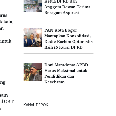
Ketua DPRD dan
Anggota Dewan Terima
Beragam Aspirasi
urus
Sekata,
an
PAN Kota Bogor
Mantapkan Konsolidasi,
untuk
Dedie Rachim Optimistis
Raih 10 Kursi DPRD
U
Doni Maradona: APBD
Harus Maksimal untuk
Pendidikan dan
ang
Kesehatan
nam
al OKT
KANAL DEPOK
U