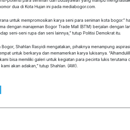
tensi-potensi para seniman dan budayawan yang mampu menghasila
g nomor dua di Kota Hujan ini pada mediabogor.com.
rana untuk mempromosikan karya seni para seniman kota bogor.” h
jasama dengan manajeman Bogor Trade Mall (BTM) berjalan dengan la
dap seni-seni rupa dan seni lainnya,” tutup Politisi Demokrat itu.
a Bogor, Shahlan Rasyidi mengatakan, pihaknya menampung aspiras
empat untuk berkarya dan memamerkan karya lukisanya. “Alhamdulil
mi bisa memiliki galeri untuk kegiatan para pecinta lukis terutama 
 kami akan adakan,” tutup Shahlan. (AW).