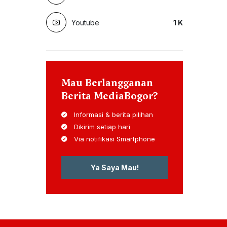
Youtube
1
K
Mau Berlangganan
Berita MediaBogor?
Informasi & berita pilihan
Dikirim setiap hari
Via notifikasi Smartphone
Ya Saya Mau!