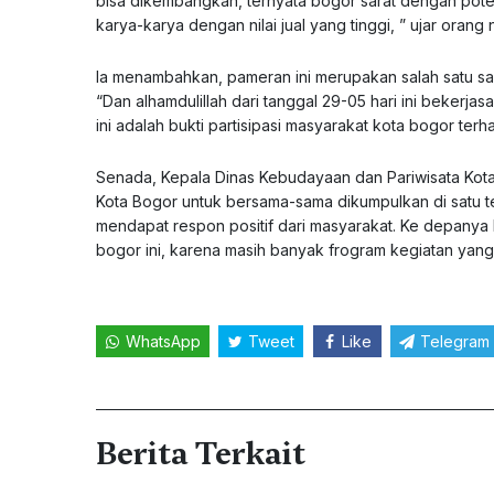
bisa dikembangkan, ternyata bogor sarat dengan po
karya-karya dengan nilai jual yang tinggi, ” ujar oran
Ia menambahkan, pameran ini merupakan salah satu sa
“Dan alhamdulillah dari tanggal 29-05 hari ini beker
ini adalah bukti partisipasi masyarakat kota bogor terha
Senada, Kepala Dinas Kebudayaan dan Pariwisata Kot
Kota Bogor untuk bersama-sama dikumpulkan di satu t
mendapat respon positif dari masyarakat. Ke depanya ka
bogor ini, karena masih banyak frogram kegiatan yang
WhatsApp
Tweet
Like
Telegram
Berita Terkait