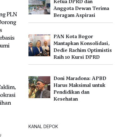
Ketua DPRD dan
Anggota Dewan Terima
ng PLN
Beragam Aspirasi
Dorong
s
PAN Kota Bogor
rbasis
Mantapkan Konsolidasi,
bumi
Dedie Rachim Optimistis
Raih 10 Kursi DPRD
Doni Maradona: APBD
Harus Maksimal untuk
Taklim,
Pendidikan dan
okrasi
Kesehatan
ihan
KANAL DEPOK
U