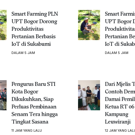
Smart Farming PLN
Smart Farmi
UPT Bogor Dorong
UPT Bogor 
Produktivitas
Produktivita
Pertanian Berbasis
Pertanian Be
IoT di Sukabumi
IoT di Suka
DALAM 5 JAM
DALAM 5 JAM
Pengurus Baru STI
Dari Mjelis 
Kota Bogor
Contoh Dem
Dikukuhkan, Siap
Damai Pemil
Perluas Pembinaan
Ketua RT 06
Senam Tera hingga
Kampung
Tingkat Sasana
Leuwiranji
11 JAM YANG LALU
12 JAM YANG LAL