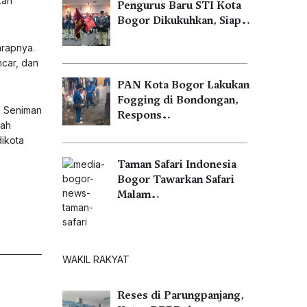
kan
Pengurus Baru STI Kota
Bogor Dikukuhkan, Siap…
arapnya.
ncar, dan
PAN Kota Bogor Lakukan
Fogging di Bondongan,
i Seniman
Respons…
lah
dikota
Taman Safari Indonesia
Bogor Tawarkan Safari
Malam…
WAKIL RAKYAT
Reses di Parungpanjang,