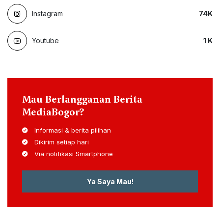
Instagram
74
K
Youtube
1
K
Mau Berlangganan Berita
MediaBogor?
Informasi & berita pilihan
Dikirim setiap hari
Via notifikasi Smartphone
Ya Saya Mau!