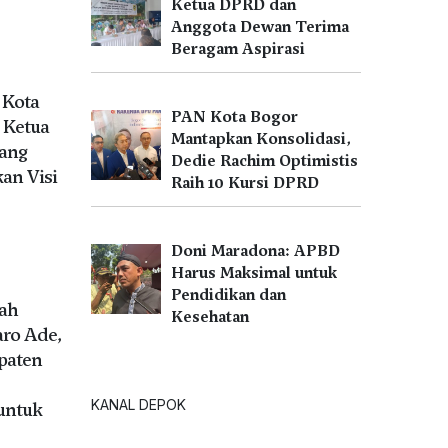
Ketua DPRD dan
Anggota Dewan Terima
Beragam Aspirasi
 Kota
PAN Kota Bogor
 Ketua
Mantapkan Konsolidasi,
Kang
Dedie Rachim Optimistis
an Visi
Raih 10 Kursi DPRD
Doni Maradona: APBD
Harus Maksimal untuk
Pendidikan dan
tah
Kesehatan
aro Ade,
paten
KANAL DEPOK
untuk