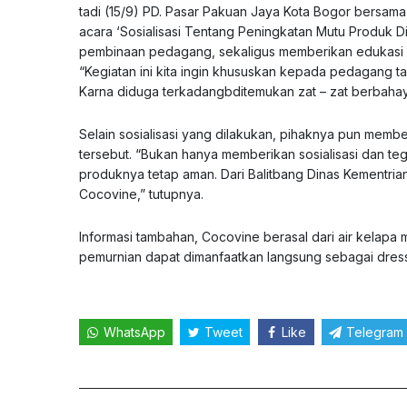
tadi (15/9) PD. Pasar Pakuan Jaya Kota Bogor bersama
acara ‘Sosialisasi Tentang Peningkatan Mutu Produk Di
pembinaan pedagang, sekaligus memberikan edukasi da
“Kegiatan ini kita ingin khususkan kepada pedagang t
Karna diduga terkadangbditemukan zat – zat berbahaya y
Selain sosialisasi yang dilakukan, pihaknya pun mem
tersebut. “Bukan hanya memberikan sosialisasi dan teg
produknya tetap aman. Dari Balitbang Dinas Kementr
Cocovine,” tutupnya.
Informasi tambahan, Cocovine berasal dari air kelapa
pemurnian dapat dimanfaatkan langsung sebagai dres
WhatsApp
Tweet
Like
Telegram