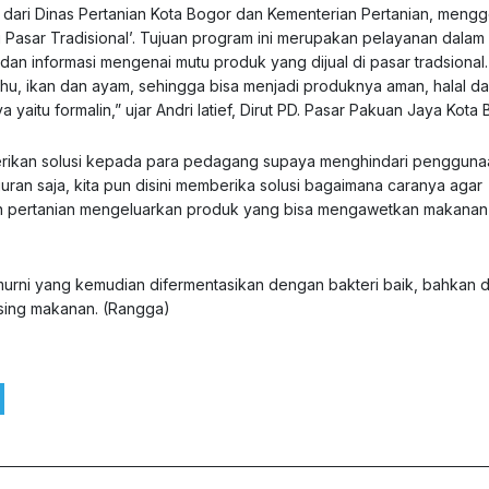
 dari Dinas Pertanian Kota Bogor dan Kementerian Pertanian, mengg
 Pasar Tradisional’. Tujuan program ini merupakan pelayanan dalam 
n informasi mengenai mutu produk yang dijual di pasar tradsional.
ahu, ikan dan ayam, sehingga bisa menjadi produknya aman, halal da
aitu formalin,” ujar Andri latief, Dirut PD. Pasar Pakuan Jaya Kota 
berikan solusi kepada para pedagang supaya menghindari pengguna
uran saja, kita pun disini memberika solusi bagaimana caranya agar
ian pertanian mengeluarkan produk yang bisa mengawetkan makanan 
 murni yang kemudian difermentasikan dengan bakteri baik, bahkan
sing makanan. (Rangga)