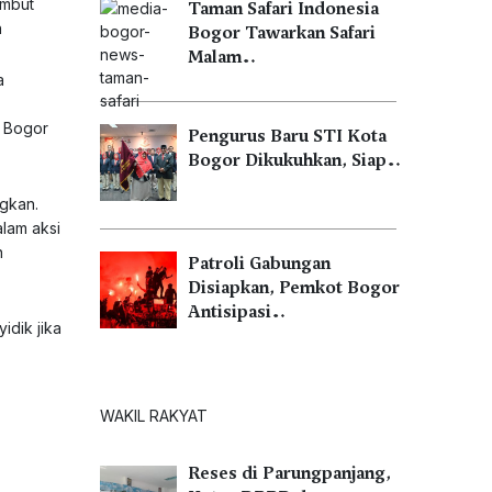
ambut
Taman Safari Indonesia
n
Bogor Tawarkan Safari
Malam…
a
s Bogor
Pengurus Baru STI Kota
Bogor Dikukuhkan, Siap…
gkan.
lam aksi
n
Patroli Gabungan
Disiapkan, Pemkot Bogor
Antisipasi…
idik jika
WAKIL RAKYAT
Reses di Parungpanjang,