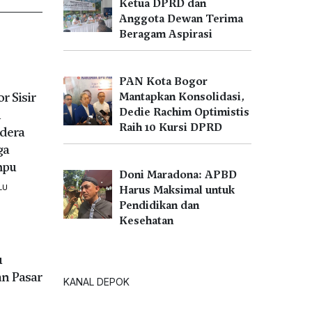
Ketua DPRD dan
Anggota Dewan Terima
Beragam Aspirasi
PAN Kota Bogor
r Sisir
Mantapkan Konsolidasi,
Dedie Rachim Optimistis
n
Raih 10 Kursi DPRD
dera
ga
mpu
Doni Maradona: APBD
LU
Harus Maksimal untuk
Pendidikan dan
Kesehatan
u
n Pasar
KANAL DEPOK