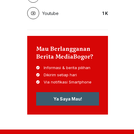
Youtube
1
K
Mau Berlangganan
Berita MediaBogor?
Informasi & berita pilihan
Dikirim setiap hari
Via notifikasi Smartphone
Ya Saya Mau!