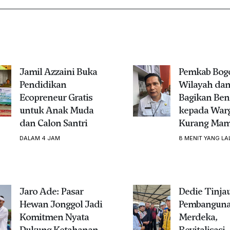
Jamil Azzaini Buka
Pemkab Bogo
Pendidikan
Wilayah da
Ecopreneur Gratis
Bagikan Ben
untuk Anak Muda
kepada War
dan Calon Santri
Kurang Ma
DALAM 4 JAM
8 MENIT YANG LA
Jaro Ade: Pasar
Dedie Tinja
Hewan Jonggol Jadi
Pembanguna
Komitmen Nyata
Merdeka,
Dukung Ketahanan
Revitalisasi