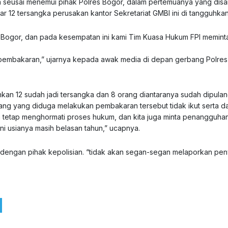
a seusai menemui pihak Polres Bogor, dalam pertemuanya yang dis
r 12 tersangka perusakan kantor Sekretariat GMBI ini di tangguhka
es Bogor, dan pada kesempatan ini kami Tim Kuasa Hukum FPI memint
 pembakaran,” ujarnya kepada awak media di depan gerbang Polre
an 12 sudah jadi tersangka dan 8 orang diantaranya sudah dipulan
ang yang diduga melakukan pembakaran tersebut tidak ikut serta da
kita tetap menghormati proses hukum, dan kita juga minta penangguha
ni usianya masih belasan tahun,” ucapnya.
 dengan pihak kepolisian. “tidak akan segan-segan melaporkan peny