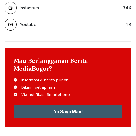
Instagram
74
K
Youtube
1
K
Mau Berlangganan Berita
MediaBogor?
Informasi & berita pilihan
Dikirim setiap hari
Via notifikasi Smartphone
Ya Saya Mau!