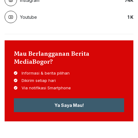
Instagram
74
K
Youtube
1
K
Mau Berlangganan Berita
MediaBogor?
Informasi & berita pilihan
Dikirim setiap hari
Via notifikasi Smartphone
Ya Saya Mau!