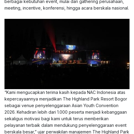
berbagai kebutuhan event, mulai dari gathering perusahaan,
meeting, incentive, konferensi, hingga acara berskala nasional.
“Kami mengucapkan terima kasih kepada NAC Indonesia atas
kepercayaannya menjadikan The Highland Park Resort Bogor
sebagai venue penyelenggaraan Asian Youth Convention
2026. Kehadiran lebih dari 1.000 peserta menjadi kebanggaan
sekaligus motivasi bagi kami untuk terus memberikan
pelayanan terbaik dalam mendukung penyelenggaraan event
berskala besar,” ujar perwakilan manajemen The Highland Park