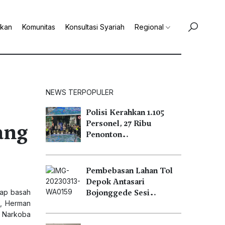
ikan
Komunitas
Konsultasi Syariah
Regional
NEWS TERPOPULER
Polisi Kerahkan 1.105
ang
Personel, 27 Ribu
Penonton…
Pembebasan Lahan Tol
Depok Antasari
kap basah
Bojonggede Sesi…
n, Herman
s Narkoba