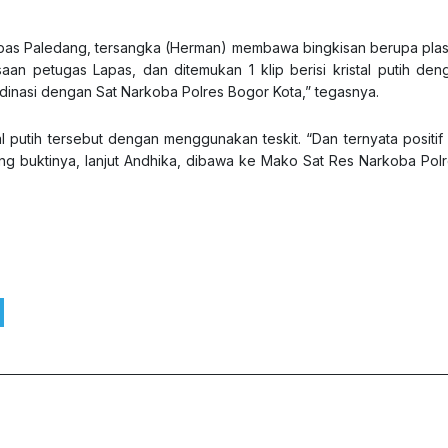
Lapas Paledang, tersangka (Herman) membawa bingkisan berupa plas
saan petugas Lapas, dan ditemukan 1 klip berisi kristal putih den
dinasi dengan Sat Narkoba Polres Bogor Kota,” tegasnya.
l putih tersebut dengan menggunakan teskit. “Dan ternyata positif 
arang buktinya, lanjut Andhika, dibawa ke Mako Sat Res Narkoba Pol