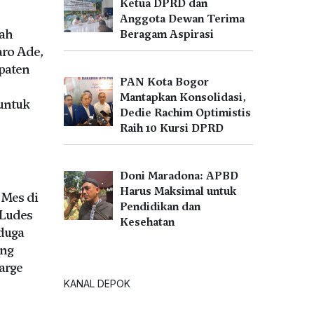
Ketua DPRD dan
Anggota Dewan Terima
tah
Beragam Aspirasi
aro Ade,
paten
PAN Kota Bogor
Mantapkan Konsolidasi,
untuk
Dedie Rachim Optimistis
Raih 10 Kursi DPRD
Doni Maradona: APBD
Harus Maksimal untuk
Mes di
Pendidikan dan
Ludes
Kesehatan
iduga
ang
arge
KANAL DEPOK
U