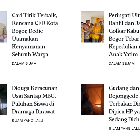
Cari Titik Terbaik,
Peringati Ul
Rencana CFD Kota
Bahlil dan J
Bogor, Dedie
Golkar Kabu
Utamakan
Bogor Tebar
Kenyamanan
Kepedulian 
Seluruh Warga
Anak Yatim
DALAM 6 JAM
DALAM SEJAM
Diduga Keracunan
Gudang dan 
Usai Santap MBG,
Bojonggede 
Puluhan Siswa di
Terbakar, D
Dramaga Dirawat
Dipicu HP y
Sedang Dich
5 JAM YANG LALU
6 JAM YANG LAL