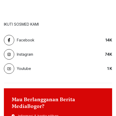
IKUTI SOSMED KAMI
Facebook
14
K
Instagram
74
K
Youtube
1
K
Mau Berlangganan Berita
MediaBogor?
Informasi & berita pilihan