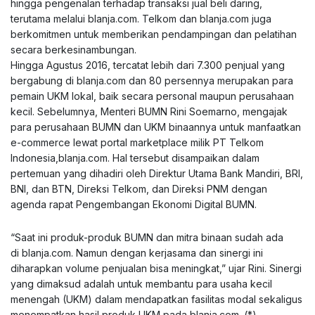
hingga pengenalan terhadap transaksi jual beli daring,
terutama melalui blanja.com. Telkom dan blanja.com juga
berkomitmen untuk memberikan pendampingan dan pelatihan
secara berkesinambungan.
Hingga Agustus 2016, tercatat lebih dari 7.300 penjual yang
bergabung di blanja.com dan 80 persennya merupakan para
pemain UKM lokal, baik secara personal maupun perusahaan
kecil. Sebelumnya, Menteri BUMN Rini Soemarno, mengajak
para perusahaan BUMN dan UKM binaannya untuk manfaatkan
e-commerce lewat portal marketplace milik PT Telkom
Indonesia,blanja.com. Hal tersebut disampaikan dalam
pertemuan yang dihadiri oleh Direktur Utama Bank Mandiri, BRI,
BNI, dan BTN, Direksi Telkom, dan Direksi PNM dengan
agenda rapat Pengembangan Ekonomi Digital BUMN.
“Saat ini produk-produk BUMN dan mitra binaan sudah ada
di blanja.com. Namun dengan kerjasama dan sinergi ini
diharapkan volume penjualan bisa meningkat,” ujar Rini. Sinergi
yang dimaksud adalah untuk membantu para usaha kecil
menengah (UKM) dalam mendapatkan fasilitas modal sekaligus
menempatkan hasil produk UKM pada blanja.com. (*)