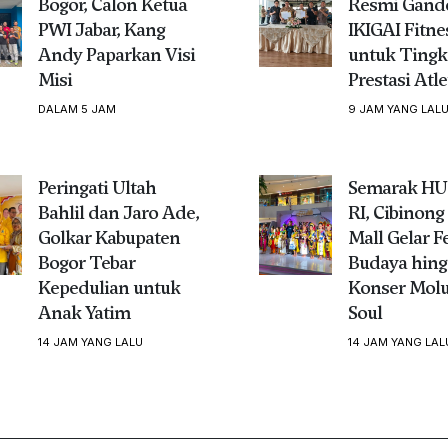
Bogor, Calon Ketua
Resmi Gand
PWI Jabar, Kang
IKIGAI Fitne
Andy Paparkan Visi
untuk Tingk
Misi
Prestasi Atle
DALAM 5 JAM
9 JAM YANG LAL
Peringati Ultah
Semarak HU
Bahlil dan Jaro Ade,
RI, Cibinong 
Golkar Kabupaten
Mall Gelar Fe
Bogor Tebar
Budaya hing
Kepedulian untuk
Konser Mol
Anak Yatim
Soul
14 JAM YANG LALU
14 JAM YANG LAL