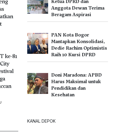
eng
Ketua DPRD dan
Anggota Dewan Terima
ss
Beragam Aspirasi
atkan
t
U
PAN Kota Bogor
Mantapkan Konsolidasi,
Dedie Rachim Optimistis
Raih 10 Kursi DPRD
T ke-81
City
stival
Doni Maradona: APBD
ga
Harus Maksimal untuk
uccan
Pendidikan dan
Kesehatan
U
KANAL DEPOK