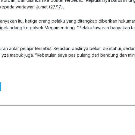
 korban, dan dilarikan ke dokter terdekat. “Kejadiannya barusan di
 kepada wartawan Jumat (27/17).
anyakan itu, ketiga orang pelaku yang ditangkap diberikan hukuma
digelandang ke polsek Megamendung. “Pelaku tawuran banyakan ta
ran antar pelajar tersebut. Kejadian pastinya belum diketahui, sed
g yza mabuk juga. “Kebetulan saya pas pulang dari bandung dan min