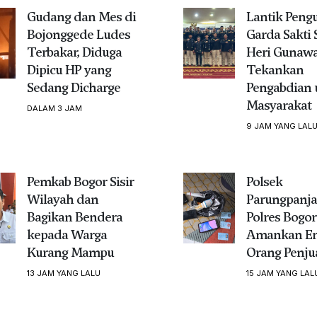
Gudang dan Mes di
Lantik Peng
Bojonggede Ludes
Garda Sakti 
Terbakar, Diduga
Heri Gunaw
Dipicu HP yang
Tekankan
Sedang Dicharge
Pengabdian 
Masyarakat
DALAM 3 JAM
9 JAM YANG LAL
Pemkab Bogor Sisir
Polsek
Wilayah dan
Parungpanj
Bagikan Bendera
Polres Bogor
kepada Warga
Amankan E
Kurang Mampu
Orang Penju
13 JAM YANG LALU
15 JAM YANG LAL