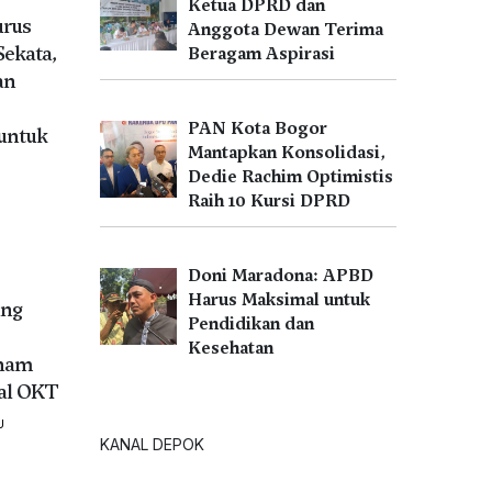
Ketua DPRD dan
urus
Anggota Dewan Terima
Sekata,
Beragam Aspirasi
an
PAN Kota Bogor
untuk
Mantapkan Konsolidasi,
Dedie Rachim Optimistis
U
Raih 10 Kursi DPRD
Doni Maradona: APBD
Harus Maksimal untuk
ang
Pendidikan dan
Kesehatan
nam
al OKT
U
KANAL DEPOK