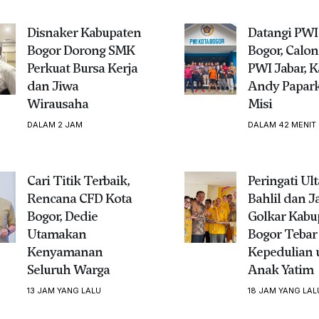
Disnaker Kabupaten
Datangi PWI
Bogor Dorong SMK
Bogor, Calon
Perkuat Bursa Kerja
PWI Jabar, 
dan Jiwa
Andy Papark
Wirausaha
Misi
DALAM 2 JAM
DALAM 42 MENIT
Cari Titik Terbaik,
Peringati Ul
Rencana CFD Kota
Bahlil dan J
Bogor, Dedie
Golkar Kabu
Utamakan
Bogor Tebar
Kenyamanan
Kepedulian 
Seluruh Warga
Anak Yatim
13 JAM YANG LALU
18 JAM YANG LAL