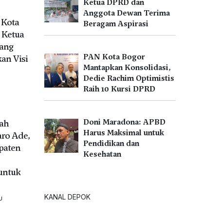
Ketua DPRD dan
Anggota Dewan Terima
 Kota
Beragam Aspirasi
 Ketua
Kang
PAN Kota Bogor
an Visi
Mantapkan Konsolidasi,
Dedie Rachim Optimistis
Raih 10 Kursi DPRD
Doni Maradona: APBD
tah
Harus Maksimal untuk
aro Ade,
Pendidikan dan
paten
Kesehatan
untuk
KANAL DEPOK
U