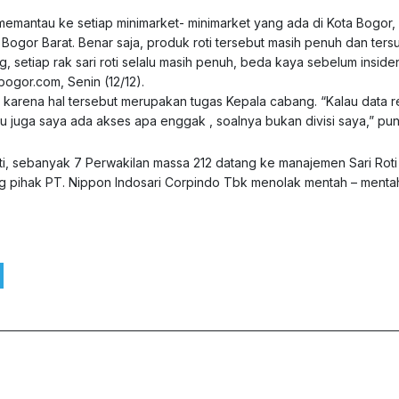
antau ke setiap minimarket- minimarket yang ada di Kota Bogor, 
 Bogor Barat. Benar saja, produk roti tersebut masih penuh dan ters
 setiap rak sari roti selalu masih penuh, beda kaya sebelum insiden
ogor.com, Senin (12/12).
karena hal tersebut merupakan tugas Kepala cabang. “Kalau data r
ahu juga saya ada akses apa enggak , soalnya bukan divisi saya,” pu
oti, sebanyak 7 Perwakilan massa 212 datang ke manajemen Sari Roti
ang pihak PT. Nippon Indosari Corpindo Tbk menolak mentah – menta