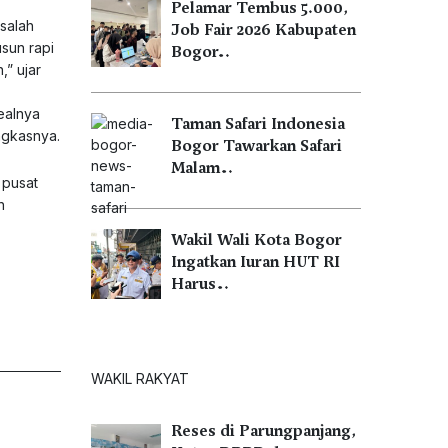
Pelamar Tembus 5.000,
salah
Job Fair 2026 Kabupaten
usun rapi
Bogor…
,” ujar
ealnya
Taman Safari Indonesia
ngkasnya.
Bogor Tawarkan Safari
Malam…
 pusat
h
Wakil Wali Kota Bogor
Ingatkan Iuran HUT RI
Harus…
WAKIL RAKYAT
Reses di Parungpanjang,