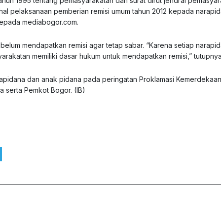
ahun 1995 tentang pemasyarakatan dan surat dirut jendral pemasya
erihal pelaksanaan pemberian remisi umum tahun 2012 kepada narapi
 kepada mediabogor.com.
belum mendapatkan remisi agar tetap sabar. “Karena setiap narapi
yarakatan memiliki dasar hukum untuk mendapatkan remisi,” tutupnya
apidana dan anak pidana pada peringatan Proklamasi Kemerdekaa
da serta Pemkot Bogor. (IB)