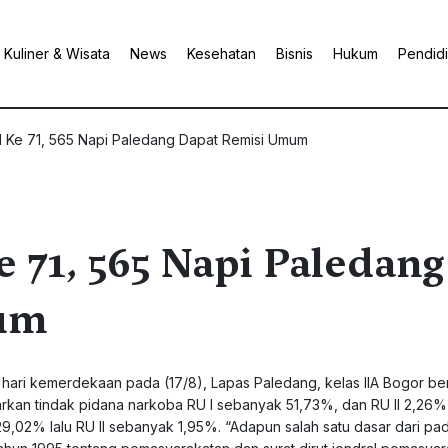
Kuliner & Wisata
News
Kesehatan
Bisnis
Hukum
Pendid
 Ke 71, 565 Napi Paledang Dapat Remisi Umum
71, 565 Napi Paledang
um
ari kemerdekaan pada (17/8), Lapas Paledang, kelas IIA Bogor be
kan tindak pidana narkoba RU I sebanyak 51,73%, dan RU II 2,26%
29,02% lalu RU II sebanyak 1,95%. “Adapun salah satu dasar dari pa