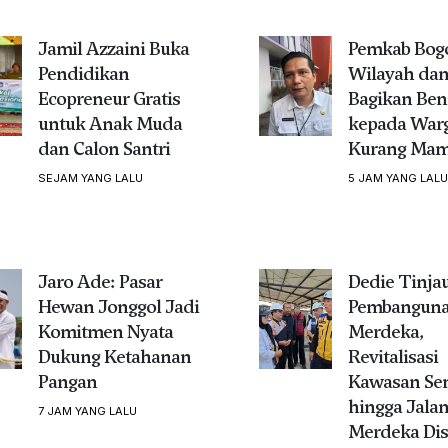
Jamil Azzaini Buka
Pemkab Bogo
Pendidikan
Wilayah da
Ecopreneur Gratis
Bagikan Ben
untuk Anak Muda
kepada War
dan Calon Santri
Kurang Ma
SEJAM YANG LALU
5 JAM YANG LALU
Jaro Ade: Pasar
Dedie Tinja
Hewan Jonggol Jadi
Pembanguna
Komitmen Nyata
Merdeka,
Dukung Ketahanan
Revitalisasi
Pangan
Kawasan Se
hingga Jala
7 JAM YANG LALU
Merdeka Dis