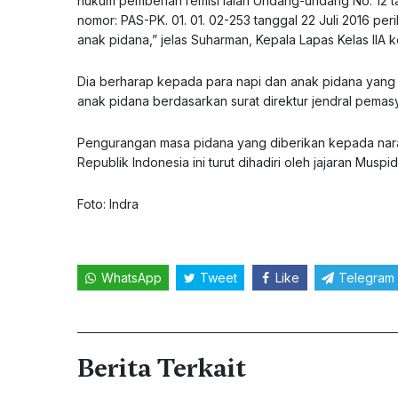
hukum pemberian remisi ialah Undang-undang No. 12 t
nomor: PAS-PK. 01. 01. 02-253 tanggal 22 Juli 2016 p
anak pidana,” jelas Suharman, Kepala Lapas Kelas IIA
Dia berharap kepada para napi dan anak pidana yang 
anak pidana berdasarkan surat direktur jendral pemas
Pengurangan masa pidana yang diberikan kepada nar
Republik Indonesia ini turut dihadiri oleh jajaran Muspi
Foto: Indra
WhatsApp
Tweet
Like
Telegram
Berita Terkait