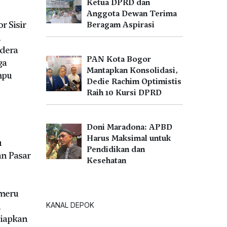
Ketua DPRD dan
Anggota Dewan Terima
r Sisir
Beragam Aspirasi
n
dera
PAN Kota Bogor
ga
Mantapkan Konsolidasi,
mpu
Dedie Rachim Optimistis
Raih 10 Kursi DPRD
Doni Maradona: APBD
Harus Maksimal untuk
u
Pendidikan dan
n Pasar
Kesehatan
meru
n
KANAL DEPOK
iapkan