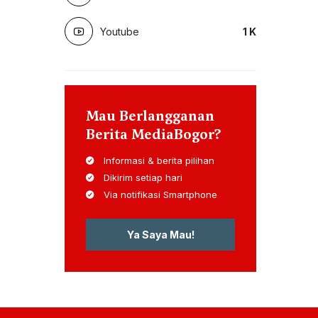
Youtube
1
K
Mau Berlangganan
Berita MediaBogor?
Informasi & berita pilihan
Dikirim setiap hari
Via notifikasi Smartphone
Ya Saya Mau!