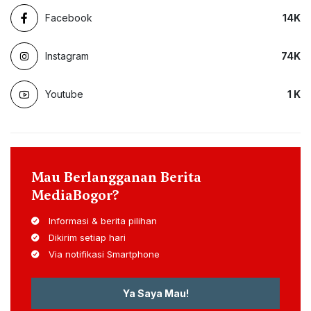
Facebook
14
K
Instagram
74
K
Youtube
1
K
Mau Berlangganan Berita
MediaBogor?
Informasi & berita pilihan
Dikirim setiap hari
Via notifikasi Smartphone
Ya Saya Mau!