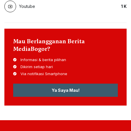
Youtube
1
K
Mau Berlangganan Berita
MediaBogor?
Informasi & berita pilihan
Dikirim setiap hari
Via notifikasi Smartphone
Ya Saya Mau!