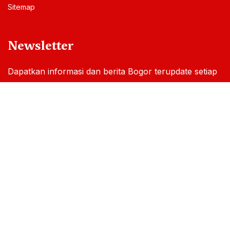
Sitemap
Newsletter
Dapatkan informasi dan berita Bogor terupdate setiap
hari melalui email Anda
By subscribing, you accepted our
Privacy Policy