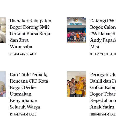
Disnaker Kabupaten
Datangi PWI
Bogor Dorong SMK
Bogor, Calon
Perkuat Bursa Kerja
PWI Jabar, 
dan Jiwa
Andy Papark
Wirausaha
Misi
2 JAM YANG LALU
3 JAM YANG LALU
Cari Titik Terbaik,
Peringati Ul
Rencana CFD Kota
Bahlil dan J
Bogor, Dedie
Golkar Kabu
Utamakan
Bogor Tebar
Kenyamanan
Kepedulian 
Seluruh Warga
Anak Yatim
17 JAM YANG LALU
SEHARI YANG LAL