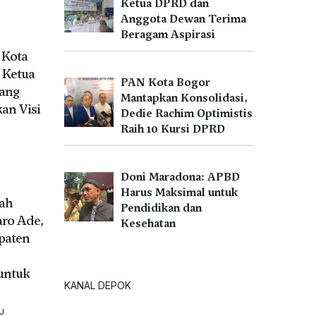
Ketua DPRD dan
Anggota Dewan Terima
Beragam Aspirasi
 Kota
 Ketua
PAN Kota Bogor
Kang
Mantapkan Konsolidasi,
an Visi
Dedie Rachim Optimistis
Raih 10 Kursi DPRD
Doni Maradona: APBD
Harus Maksimal untuk
tah
Pendidikan dan
aro Ade,
Kesehatan
paten
untuk
KANAL DEPOK
U