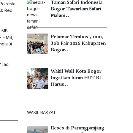
Taman Safari Indonesia
Polresta
Bogor Tawarkan Safari
ock Red
Malam…
- MB.
Pelamar Tembus 5.000,
P – MB,
Job Fair 2026 Kabupaten
elalui
Bogor…
“Tadi
Wakil Wali Kota Bogor
Ingatkan Iuran HUT RI
Harus…
WAKIL RAKYAT
Reses di Parungpanjang,