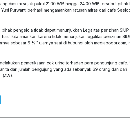
yang dimulai sejak pukul 21.00 WIB hingga 24.00 WIB tersebut pihak 
 Yuni Purwanti berhasil mengamankan ratusan miras dari cafe Seel
 pihak pengelola tidak dapat menunjukkan Legalitas perizinan SIUP
hasil kita amankan karena tidak menunjukan legalitas perizinan SIU
arnya sebesar 6 %,” ujarnya saat di hubungi oleh mediabogor.com, m
melakukan pemeriksaan cek urine terhadap para pengunjung cafe. 
 wanita dari jumlah pengujung yang ada sebanyak 69 orang dan dari
. (AW).