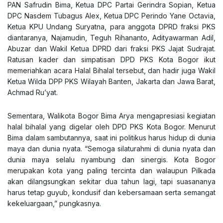
PAN Safrudin Bima, Ketua DPC Partai Gerindra Sopian, Ketua
DPC Nasdem Tubagus Alex, Ketua DPC Perindo Yane Octavia,
Ketua KPU Undang Suryatna, para anggota DPRD fraksi PKS
diantaranya, Najamudin, Teguh Rihananto, Adityawarman Adil,
Abuzar dan Wakil Ketua DPRD dari fraksi PKS Jajat Sudrajat.
Ratusan kader dan simpatisan DPD PKS Kota Bogor ikut
memeriahkan acara Halal Bihalal tersebut, dan hadir juga Wakil
Ketua Wilda DPP PKS Wilayah Banten, Jakarta dan Jawa Barat,
Achmad Ru’yat.
Sementara, Walikota Bogor Bima Arya mengapresiasi kegiatan
halal bihalal yang digelar oleh DPD PKS Kota Bogor. Menurut
Bima dalam sambutannya, saat ini politikus harus hidup di dunia
maya dan dunia nyata. “Semoga silaturahmi di dunia nyata dan
dunia maya selalu nyambung dan sinergis. Kota Bogor
merupakan kota yang paling tercinta dan walaupun Pilkada
akan dilangsungkan sekitar dua tahun lagi, tapi suasananya
harus tetap guyub, kondusif dan kebersamaan serta semangat
kekeluargaan,” pungkasnya.