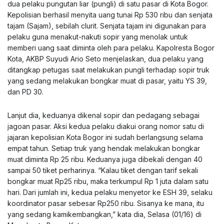
dua pelaku pungutan liar (pungli) di satu pasar di Kota Bogor.
Kepolisian berhasil menyita uang tunai Rp 530 ribu dan senjata
tajam (Sajam), sebilah clurit. Senjata tajam ini digunakan para
pelaku guna menakut-nakuti sopir yang menolak untuk
memberi uang saat diminta oleh para pelaku. Kapolresta Bogor
Kota, AKBP Suyudi Ario Seto menjelaskan, dua pelaku yang
ditangkap petugas saat melakukan pungli terhadap sopir truk
yang sedang melakukan bongkar muat di pasar, yaitu YS 39,
dan PD 30.
Lanjut dia, keduanya dikenal sopir dan pedagang sebagai
jagoan pasar. Aksi kedua pelaku diakui orang nomor satu di
jajaran kepolisian Kota Bogor ini sudah berlangsung selama
empat tahun. Setiap truk yang hendak melakukan bongkar
muat diminta Rp 25 ribu. Keduanya juga dibekali dengan 40
sampai 50 tiket perharinya. “Kalau tiket dengan tarif sekali
bongkar muat Rp25 ribu, maka terkumpul Rp 1 juta dalam satu
hari. Dari jumlah ini, kedua pelaku menyetor ke ESH 39, selaku
koordinator pasar sebesar Rp250 ribu. Sisanya ke mana, itu
yang sedang kamikembangkan,” kata dia, Selasa (01/16) di