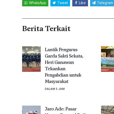
WhatsApp
Tweet
Like
Telegram
Berita Terkait
Lantik Pengurus
Garda Sakti Sekata,
Heri Gunawan
Tekankan
Pengabdian untuk
Masyarakat
DALAM 5 JAM
Jaro Ade: Pasar