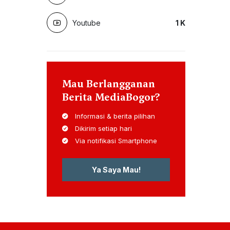
Youtube
1
K
Mau Berlangganan
Berita MediaBogor?
Informasi & berita pilihan
Dikirim setiap hari
Via notifikasi Smartphone
Ya Saya Mau!