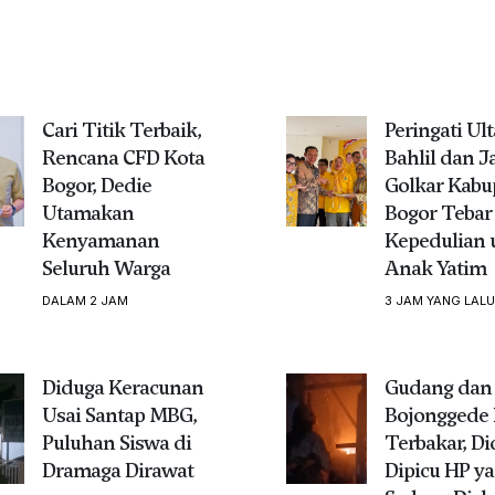
Cari Titik Terbaik,
Peringati Ul
Rencana CFD Kota
Bahlil dan J
Bogor, Dedie
Golkar Kabu
Utamakan
Bogor Tebar
Kenyamanan
Kepedulian 
Seluruh Warga
Anak Yatim
DALAM 2 JAM
3 JAM YANG LALU
Diduga Keracunan
Gudang dan 
Usai Santap MBG,
Bojonggede 
Puluhan Siswa di
Terbakar, D
Dramaga Dirawat
Dipicu HP y