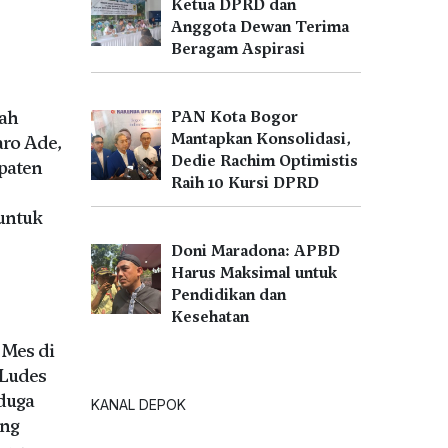
Ketua DPRD dan
Anggota Dewan Terima
Beragam Aspirasi
tah
PAN Kota Bogor
Mantapkan Konsolidasi,
aro Ade,
Dedie Rachim Optimistis
paten
Raih 10 Kursi DPRD
untuk
Doni Maradona: APBD
Harus Maksimal untuk
Pendidikan dan
Kesehatan
Mes di
Ludes
iduga
KANAL DEPOK
ang