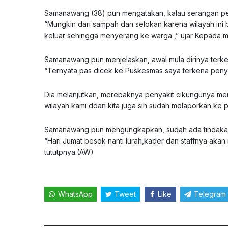
Samanawang (38) pun mengatakan, kalau serangan pen
“Mungkin dari sampah dan selokan karena wilayah ini b
keluar sehingga menyerang ke warga ,” ujar Kepada
m
Samanawang pun menjelaskan, awal mula dirinya terke
“Ternyata pas dicek ke Puskesmas saya terkena penya
Dia melanjutkan, merebaknya penyakit cikungunya meru
wilayah kami ddan kita juga sih sudah melaporkan ke 
Samanawang pun mengungkapkan, sudah ada tindakan d
“Hari Jumat besok nanti lurah,kader dan staffnya aka
tututpnya.(AW)
WhatsApp
Tweet
Like
Telegram