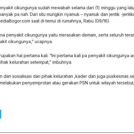
yakit cikungunya sudah mewabah selama dari (1) minggu yang lalu
anyak pa nah. Dari situ mungkin nyamuk – nyamuk dan jentik -jenti
ediaBogor.com
saat di temui di rumahnya, Rabu (09/16).
na penyakit cikungunya yaitu merasakan demam, serta seluruh tera
kit cikungunya,” ucapnya.
pakan hal pertama kali. “Ini pertama kali pa penyakit cikungunya a
pihak kelurahan setempat,” imbuhnya.
an sosialisasi dari pihak kelurahan ,kader dan juga puskesmas s
n melakukan penyemprotan atau gerakan PSN untuk wilayah tersebut