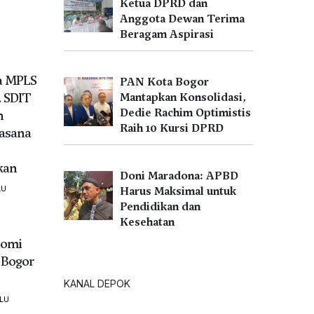
Ketua DPRD dan
Anggota Dewan Terima
Beragam Aspirasi
a MPLS
PAN Kota Bogor
 SDIT
Mantapkan Konsolidasi,
Dedie Rachim Optimistis
n
Raih 10 Kursi DPRD
asana
kan
Doni Maradona: APBD
LU
Harus Maksimal untuk
Pendidikan dan
Kesehatan
nomi
 Bogor
KANAL DEPOK
LU