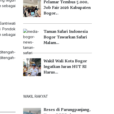
ang teguh
Pelamar Tembus 5.000,
n sebagai
Job Fair 2026 Kabupaten
Bogor…
antriwati
ri Pondok
Taman Safari Indonesia
m sebagai
Bogor Tawarkan Safari
Malam…
ditengah-
ditengah-
Wakil Wali Kota Bogor
Ingatkan Iuran HUT RI
Harus…
WAKIL RAKYAT
Reses di Parungpanjang,