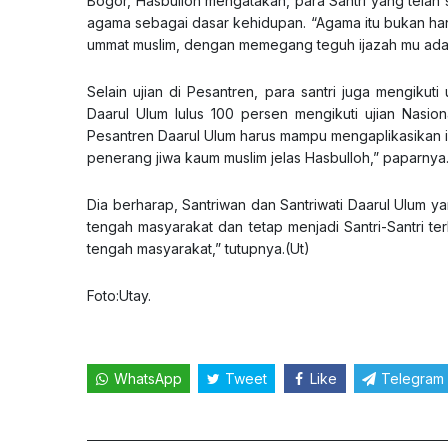
Bogor, Hasbulloh mengatakan, para Santri yang telah
agama sebagai dasar kehidupan. “Agama itu bukan han
ummat muslim, dengan memegang teguh ijazah mu adal
Selain ujian di Pesantren, para santri juga mengiku
Daarul Ulum lulus 100 persen mengikuti ujian Nasion
Pesantren Daarul Ulum harus mampu mengaplikasikan i
penerang jiwa kaum muslim jelas Hasbulloh,” paparnya
Dia berharap, Santriwan dan Santriwati Daarul Ulum y
tengah masyarakat dan tetap menjadi Santri-Santri te
tengah masyarakat,” tutupnya.(Ut)
Foto:Utay.
WhatsApp
Tweet
Like
Telegram