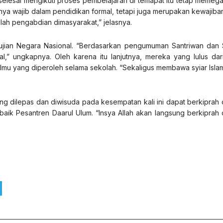
 selesai mengikuti proses pembelajaran di temapat itu tetap memeg
ya wajib dalam pendidikan formal, tetapi juga merupakan kewajiba
ah pengabdian dimasyarakat,” jelasnya.
ti ujian Negara Nasional. “Berdasarkan pengumuman Santriwan dan S
al,” ungkapnya. Oleh karena itu lanjutnya, mereka yang lulus da
lmu yang diperoleh selama sekolah. “Sekaligus membawa syiar Isla
.
ang dilepas dan diwisuda pada kesempatan kali ini dapat berkiprah 
rbaik Pesantren Daarul Ulum. “Insya Allah akan langsung berkiprah 