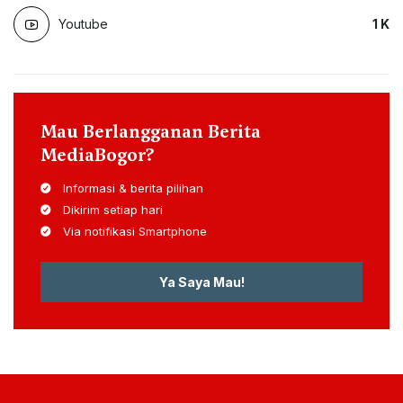
Youtube
1
K
Mau Berlangganan Berita
MediaBogor?
Informasi & berita pilihan
Dikirim setiap hari
Via notifikasi Smartphone
Ya Saya Mau!