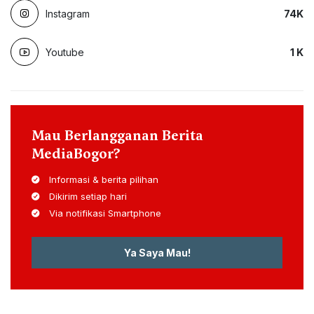
Instagram
74
K
Youtube
1
K
Mau Berlangganan Berita
MediaBogor?
Informasi & berita pilihan
Dikirim setiap hari
Via notifikasi Smartphone
Ya Saya Mau!