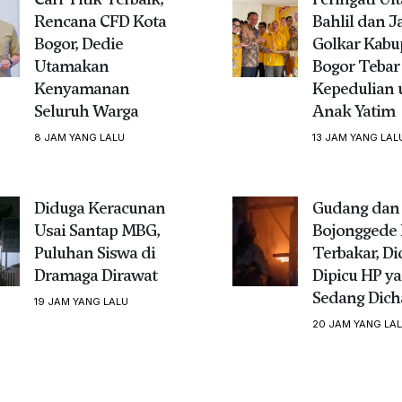
Rencana CFD Kota
Bahlil dan J
Bogor, Dedie
Golkar Kabu
Utamakan
Bogor Tebar
Kenyamanan
Kepedulian 
Seluruh Warga
Anak Yatim
8 JAM YANG LALU
13 JAM YANG LAL
Diduga Keracunan
Gudang dan 
Usai Santap MBG,
Bojonggede 
Puluhan Siswa di
Terbakar, D
Dramaga Dirawat
Dipicu HP y
Sedang Dich
19 JAM YANG LALU
20 JAM YANG LA