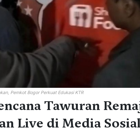
kan, Pemkot Bogor Perkuat Edukasi KTR
Rencana Tawuran Rema
an Live di Media Sosia