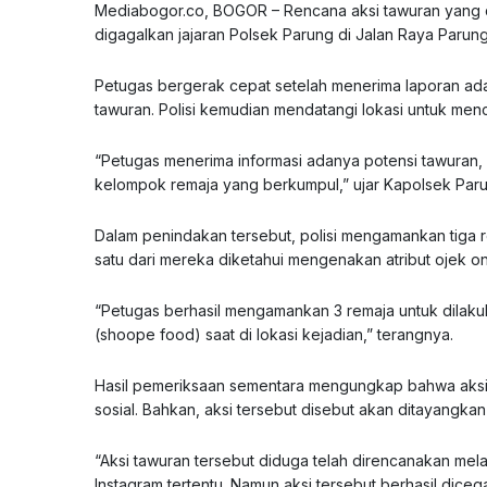
Mediabogor.co, BOGOR – Rencana aksi tawuran yang di
digagalkan jajaran Polsek Parung di Jalan Raya Paru
Petugas bergerak cepat setelah menerima laporan ad
tawuran. Polisi kemudian mendatangi lokasi untuk men
“Petugas menerima informasi adanya potensi tawuran
kelompok remaja yang berkumpul,” ujar Kapolsek Paru
Dalam penindakan tersebut, polisi mengamankan tiga re
satu dari mereka diketahui mengenakan atribut ojek o
“Petugas berhasil mengamankan 3 remaja untuk dilaku
(shoope food) saat di lokasi kejadian,” terangnya.
Hasil pemeriksaan sementara mengungkap bahwa aksi 
sosial. Bahkan, aksi tersebut disebut akan ditayangkan
“Aksi tawuran tersebut diduga telah direncanakan mela
Instagram tertentu. Namun aksi tersebut berhasil di