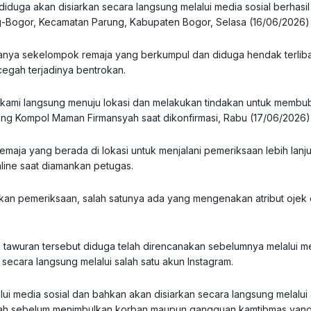
duga akan disiarkan secara langsung melalui media sosial berhasil
ng-Bogor, Kecamatan Parung, Kabupaten Bogor, Selasa (16/06/2026)
anya sekelompok remaja yang berkumpul dan diduga hendak terliba
cegah terjadinya bentrokan.
, kami langsung menuju lokasi dan melakukan tindakan untuk membu
ng Kompol Maman Firmansyah saat dikonfirmasi, Rabu (17/06/2026)
maja yang berada di lokasi untuk menjalani pemeriksaan lebih lanju
nline saat diamankan petugas.
kan pemeriksaan, salah satunya ada yang mengenakan atribut ojek 
tawuran tersebut diduga telah direncanakan sebelumnya melalui m
 secara langsung melalui salah satu akun Instagram.
lui media sosial dan bahkan akan disiarkan secara langsung melalui
cegah sebelum menimbulkan korban maupun gangguan kamtibmas yang