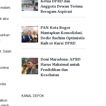
Ketua DPRD dan
Anggota Dewan Terima
 malam.
Beragam Aspirasi
t aksi
PAN Kota Bogor
Mantapkan Konsolidasi,
barkan
Dedie Rachim Optimistis
.
Raih 10 Kursi DPRD
t. Salah
Doni Maradona: APBD
Harus Maksimal untuk
online
Pendidikan dan
Kesehatan
edia
KANAL DEPOK
 akun
 lebih