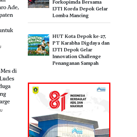
Forkopimda Bersama
aro Ade,
IJTI Korda Depok Gelar
paten
Lomba Mancing
untuk
HUT Kota Depok ke-27,
PT Karabha Digdaya dan
U
IJTI Depok Gelar
Innovation Challenge
Penanganan Sampah
Mes di
Ludes
iduga
ang
arge
LU