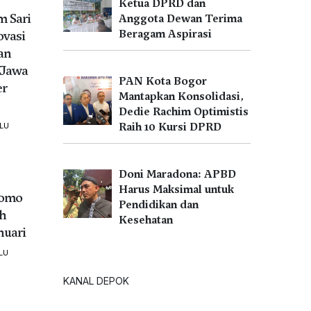
Ketua DPRD dan
 Sari
Anggota Dewan Terima
Beragam Aspirasi
ovasi
an
 Jawa
PAN Kota Bogor
er
Mantapkan Konsolidasi,
Dedie Rachim Optimistis
Raih 10 Kursi DPRD
LU
Doni Maradona: APBD
Harus Maksimal untuk
romo
Pendidikan dan
ih
Kesehatan
nuari
LU
KANAL DEPOK