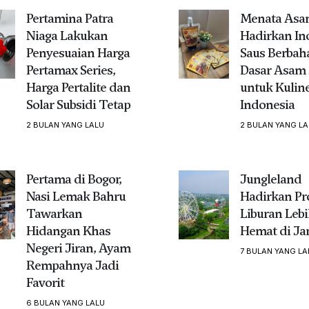
Pertamina Patra
Menata Asam
Niaga Lakukan
Hadirkan In
Penyesuaian Harga
Saus Berbah
Pertamax Series,
Dasar Asam
Harga Pertalite dan
untuk Kulin
Solar Subsidi Tetap
Indonesia
2 BULAN YANG LALU
2 BULAN YANG LA
Pertama di Bogor,
Jungleland
Nasi Lemak Bahru
Hadirkan P
Tawarkan
Liburan Leb
Hidangan Khas
Hemat di Ja
Negeri Jiran, Ayam
7 BULAN YANG LA
Rempahnya Jadi
Favorit
6 BULAN YANG LALU