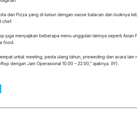
etagihan.
ta dan Pizza yang di lumuri dengan saose balacan dan looknya leb
 chef.
top juga menyajikan beberapa menu unggulan lainnya seperti Asian 
a food.
pat untuk meeting, pesta ulang tahun, preweding dan acara lain n
oftop dengan Jam Operasional 10.00 – 22.00,” ajaknya. (IY).