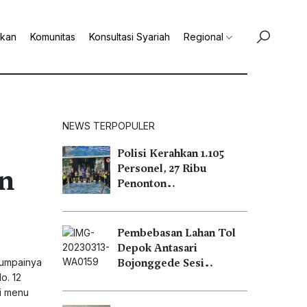
ikan
Komunitas
Konsultasi Syariah
Regional
NEWS TERPOPULER
Polisi Kerahkan 1.105
in
Personel, 27 Ribu
Penonton…
Pembebasan Lahan Tol
Depok Antasari
jumpainya
Bojonggede Sesi…
o. 12
i menu