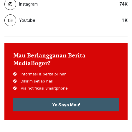
Instagram
74
K
Youtube
1
K
Mau Berlangganan Berita
MediaBogor?
Informasi & berita pilihan
Dikirim setiap hari
Via notifikasi Smartphone
Ya Saya Mau!