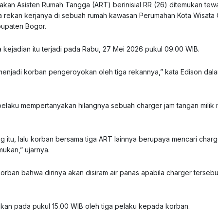
an Asisten Rumah Tangga (ART) berinisial RR (26) ditemukan tewa
a rekan kerjanya di sebuah rumah kawasan Perumahan Kota Wisata 
bupaten Bogor.
kejadian itu terjadi pada Rabu, 27 Mei 2026 pukul 09.00 WIB.
enjadi korban pengeroyokan oleh tiga rekannya,” kata Edison dal
 pelaku mempertanyakan hilangnya sebuah charger jam tangan milik 
itu, lalu korban bersama tiga ART lainnya berupaya mencari char
mukan,” ujarnya.
ban bahwa dirinya akan disiram air panas apabila charger tersebut
ukan pada pukul 15.00 WIB oleh tiga pelaku kepada korban.