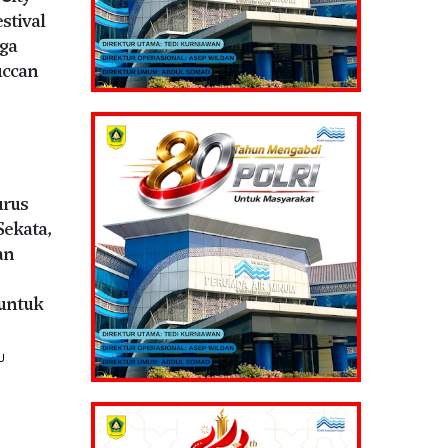
stival
ga
uccan
urus
Sekata,
an
untuk
U