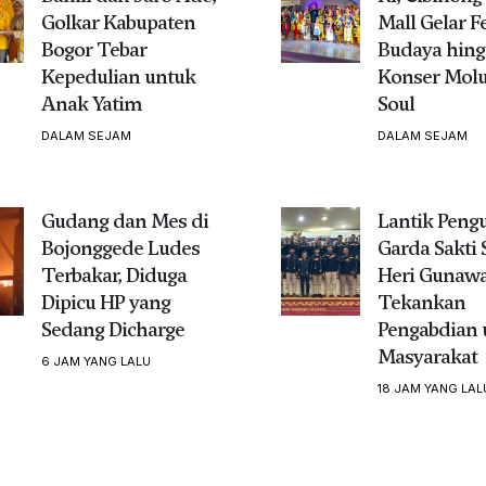
Golkar Kabupaten
Mall Gelar Fe
Bogor Tebar
Budaya hing
Kepedulian untuk
Konser Mol
Anak Yatim
Soul
DALAM SEJAM
DALAM SEJAM
Gudang dan Mes di
Lantik Peng
Bojonggede Ludes
Garda Sakti 
Terbakar, Diduga
Heri Gunaw
Dipicu HP yang
Tekankan
Sedang Dicharge
Pengabdian 
Masyarakat
6 JAM YANG LALU
18 JAM YANG LAL