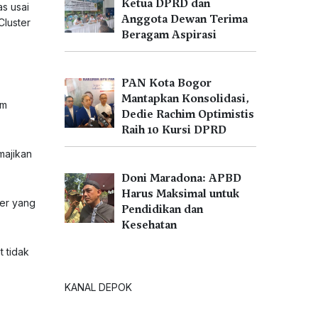
Ketua DPRD dan
s usai
Anggota Dewan Terima
Cluster
Beragam Aspirasi
PAN Kota Bogor
Mantapkan Konsolidasi,
am
Dedie Rachim Optimistis
Raih 10 Kursi DPRD
majikan
Doni Maradona: APBD
Harus Maksimal untuk
ger yang
Pendidikan dan
Kesehatan
 tidak
KANAL DEPOK