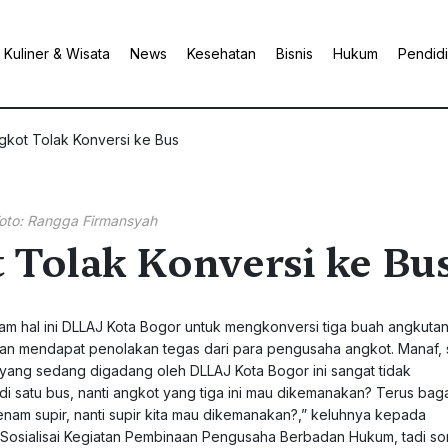
Kuliner & Wisata
News
Kesehatan
Bisnis
Hukum
Pendid
kot Tolak Konversi ke Bus
oto: Rangga Firmansyah
 Tolak Konversi ke Bu
m hal ini DLLAJ Kota Bogor untuk mengkonversi tiga buah angkutan
tan mendapat penolakan tegas dari para pengusaha angkot. Manaf, 
ng sedang digadang oleh DLLAJ Kota Bogor ini sangat tidak
di satu bus, nanti angkot yang tiga ini mau dikemanakan? Terus ba
 enam supir, nanti supir kita mau dikemanakan?,” keluhnya kepada
 Sosialisai Kegiatan Pembinaan Pengusaha Berbadan Hukum, tadi so