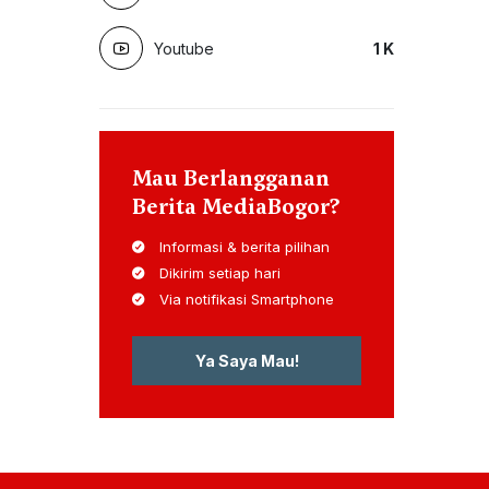
Youtube
1
K
Mau Berlangganan
Berita MediaBogor?
Informasi & berita pilihan
Dikirim setiap hari
Via notifikasi Smartphone
Ya Saya Mau!