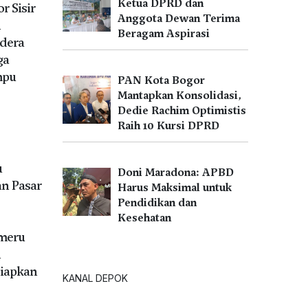
Ketua DPRD dan
r Sisir
Anggota Dewan Terima
n
Beragam Aspirasi
dera
ga
mpu
PAN Kota Bogor
Mantapkan Konsolidasi,
Dedie Rachim Optimistis
Raih 10 Kursi DPRD
u
Doni Maradona: APBD
n Pasar
Harus Maksimal untuk
Pendidikan dan
Kesehatan
meru
n
iapkan
KANAL DEPOK
U