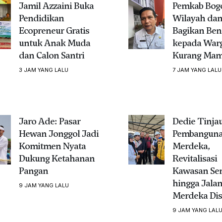
Jamil Azzaini Buka
Pemkab Bogo
Pendidikan
Wilayah da
Ecopreneur Gratis
Bagikan Ben
untuk Anak Muda
kepada War
dan Calon Santri
Kurang Ma
3 JAM YANG LALU
7 JAM YANG LALU
Jaro Ade: Pasar
Dedie Tinja
Hewan Jonggol Jadi
Pembanguna
Komitmen Nyata
Merdeka,
Dukung Ketahanan
Revitalisasi
Pangan
Kawasan Se
hingga Jala
9 JAM YANG LALU
Merdeka Dis
9 JAM YANG LAL