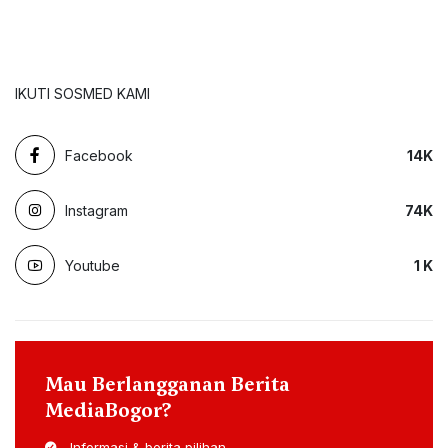
IKUTI SOSMED KAMI
Facebook
14
K
Instagram
74
K
Youtube
1
K
Mau Berlangganan Berita
MediaBogor?
Informasi & berita pilihan