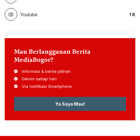
Youtube
1
K
Mau Berlangganan Berita
MediaBogor?
Informasi & berita pilihan
Dikirim setiap hari
Via notifikasi Smartphone
Ya Saya Mau!