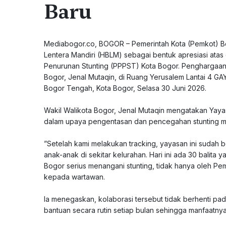
Baru
‎Mediabogor.co, BOGOR – Pemerintah Kota (Pemkot) 
Lentera Mandiri (HBLM) sebagai bentuk apresiasi at
Penurunan Stunting (PPPST) Kota Bogor. Penghargaan 
Bogor, Jenal Mutaqin, di Ruang Yerusalem Lantai 4 G
Bogor Tengah, Kota Bogor, Selasa 30 Juni 2026.
‎Wakil Walikota Bogor, Jenal Mutaqin mengatakan Yay
dalam upaya pengentasan dan pencegahan stunting m
‎”Setelah kami melakukan tracking, yayasan ini sudah
anak-anak di sekitar kelurahan. Hari ini ada 30 balita 
Bogor serius menangani stunting, tidak hanya oleh Pem
kepada wartawan.
‎Ia menegaskan, kolaborasi tersebut tidak berhenti p
bantuan secara rutin setiap bulan sehingga manfaatny