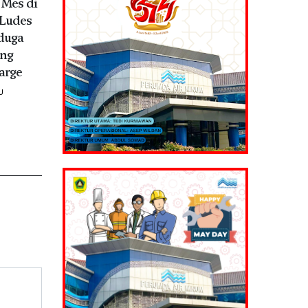
Mes di
Ludes
iduga
ang
arge
U