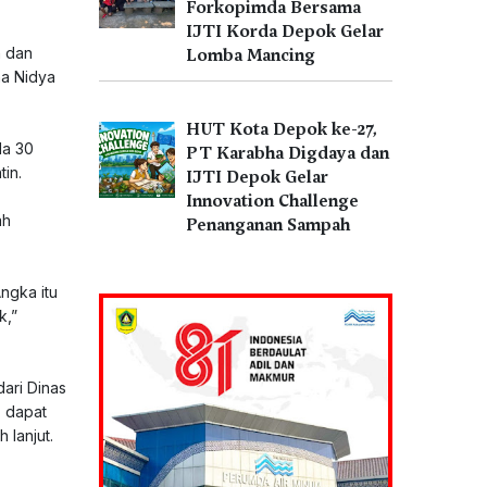
Forkopimda Bersama
IJTI Korda Depok Gelar
n dan
Lomba Mancing
na Nidya
HUT Kota Depok ke-27,
da 30
PT Karabha Digdaya dan
tin.
IJTI Depok Gelar
Innovation Challenge
ah
Penanganan Sampah
ngka itu
k,”
dari Dinas
, dapat
 lanjut.