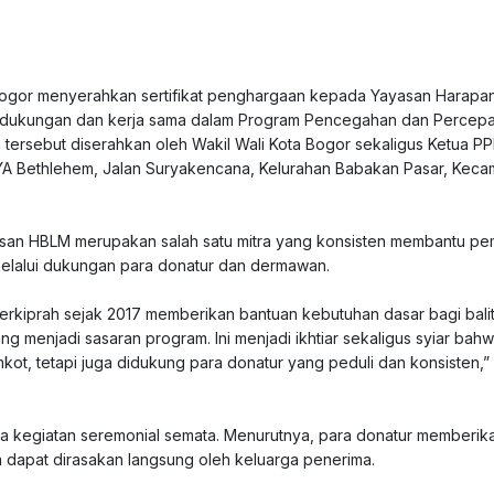
Bogor menyerahkan sertifikat penghargaan kepada Yayasan Harapa
as dukungan dan kerja sama dalam Program Pencegahan dan Percep
tersebut diserahkan oleh Wakil Wali Kota Bogor sekaligus Ketua P
AYA Bethlehem, Jalan Suryakencana, Kelurahan Babakan Pasar, Keca
asan HBLM merupakan salah satu mitra yang konsisten membantu pe
elalui dukungan para donatur dan dermawan.
 berkiprah sejak 2017 memberikan bantuan kebutuhan dasar bagi bali
yang menjadi sasaran program. Ini menjadi ikhtiar sekaligus syiar bah
kot, tetapi juga didukung para donatur yang peduli dan konsisten,”
ada kegiatan seremonial semata. Menurutnya, para donatur memberik
a dapat dirasakan langsung oleh keluarga penerima.