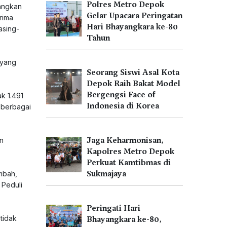
Polres Metro Depok
angkan
Gelar Upacara Peringatan
rima
Hari Bhayangkara ke-80
asing-
Tahun
 yang
Seorang Siswi Asal Kota
Depok Raih Bakat Model
Bergengsi Face of
k 1.491
Indonesia di Korea
n berbagai
Jaga Keharmonisan,
un
Kapolres Metro Depok
Perkuat Kamtibmas di
Sukmajaya
ambah,
 Peduli
Peringati Hari
tidak
Bhayangkara ke-80,