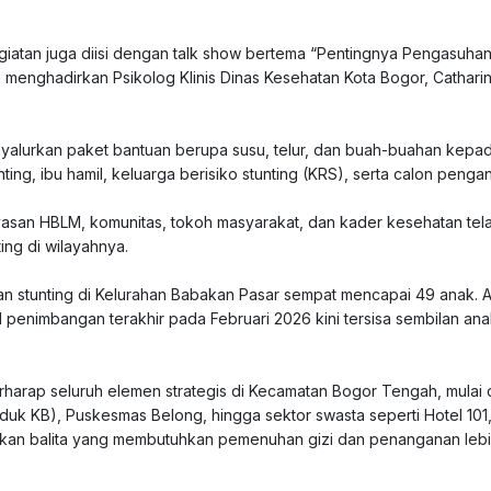
giatan juga diisi dengan talk show bertema “Pentingnya Pengasuha
menghadirkan Psikolog Klinis Dinas Kesehatan Kota Bogor, Cathari
nyalurkan paket bantuan berupa susu, telur, dan buah-buahan kepa
ting, ibu hamil, keluarga berisiko stunting (KRS), serta calon pengan
ayasan HBLM, komunitas, tokoh masyarakat, dan kader kesehatan tel
ng di wilayahnya.
wan stunting di Kelurahan Babakan Pasar sempat mencapai 49 anak. A
 penimbangan terakhir pada Februari 2026 kini tersisa sembilan ana
erharap seluruh elemen strategis di Kecamatan Bogor Tengah, mulai 
k KB), Puskesmas Belong, hingga sektor swasta seperti Hotel 101
ukan balita yang membutuhkan pemenuhan gizi dan penanganan lebih