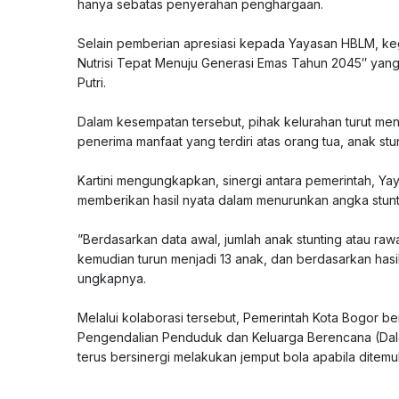
hanya sebatas penyerahan penghargaan.
‎Selain pemberian apresiasi kepada Yayasan HBLM, ke
Nutrisi Tepat Menuju Generasi Emas Tahun 2045″ yang 
Putri.
‎Dalam kesempatan tersebut, pihak kelurahan turut me
penerima manfaat yang terdiri atas orang tua, anak stun
‎Kartini mengungkapkan, sinergi antara pemerintah, Y
memberikan hasil nyata dalam menurunkan angka stunti
‎”Berdasarkan data awal, jumlah anak stunting atau ra
kemudian turun menjadi 13 anak, dan berdasarkan hasil
ungkapnya.
‎Melalui kolaborasi tersebut, Pemerintah Kota Bogor b
Pengendalian Penduduk dan Keluarga Berencana (Daldu
terus bersinergi melakukan jemput bola apabila ditem