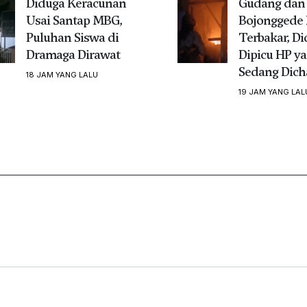
Diduga Keracunan
Gudang dan 
Usai Santap MBG,
Bojonggede 
Puluhan Siswa di
Terbakar, D
Dramaga Dirawat
Dipicu HP y
Sedang Dich
18 JAM YANG LALU
19 JAM YANG LAL