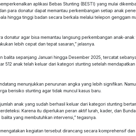
emperkenalkan aplikasi Bebas Stunting (BESTI) yang mulai dikemb
san dan para donatur dapat memantau perkembangan setiap anak pene
kepala hingga tinggi badan secara berkala melalui telepon genggam m
ra donatur agar bisa memantau langsung perkembangan anak-anak
akukan lebih cepat dan tepat sasaran,” jelasnya.
 balita sepanjang Januari hingga Desember 2025, tercatat sebanya
itar 512 anak telah keluar dari kategori stunting setelah mendapatka
mendatang menunjukkan penurunan angka yang lebih signifikan. Nam
ga berisiko stunting agar tidak muncul kasus baru.
 jumlah anak yang sudah berhasil keluar dari kategori stunting bert
terdeteksi. Karena itu diperlukan peran aktif lurah, kader, dan Bunda
balita yang membutuhkan intervensi,” tegasnya.
i, mengatakan kegiatan tersebut dirancang secara komprehensif dan 