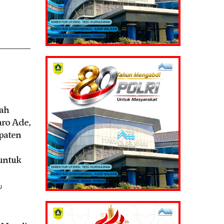
tah
aro Ade,
paten
untuk
U