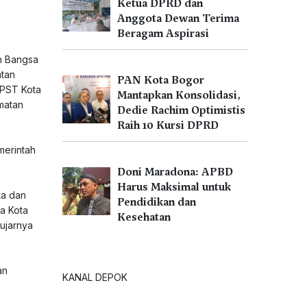
Ketua DPRD dan
Anggota Dewan Terima
Beragam Aspirasi
n Bangsa
atan
PAN Kota Bogor
PPST Kota
Mantapkan Konsolidasi,
matan
Dedie Rachim Optimistis
Raih 10 Kursi DPRD
merintah
Doni Maradona: APBD
Harus Maksimal untuk
ta dan
Pendidikan dan
wa Kota
Kesehatan
 ujarnya
an
KANAL DEPOK