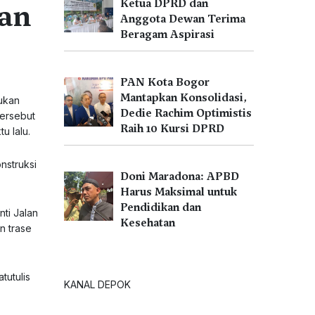
Ketua DPRD dan
an
Anggota Dewan Terima
Beragam Aspirasi
PAN Kota Bogor
Mantapkan Konsolidasi,
ukan
Dedie Rachim Optimistis
tersebut
Raih 10 Kursi DPRD
u lalu.
nstruksi
Doni Maradona: APBD
Harus Maksimal untuk
Pendidikan dan
nti Jalan
Kesehatan
n trase
tutulis
KANAL DEPOK