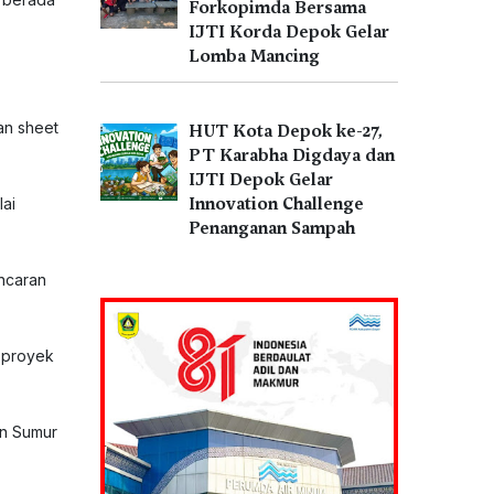
Forkopimda Bersama
IJTI Korda Depok Gelar
Lomba Mancing
an sheet
HUT Kota Depok ke-27,
PT Karabha Digdaya dan
IJTI Depok Gelar
Innovation Challenge
lai
Penanganan Sampah
ncaran
 proyek
an Sumur