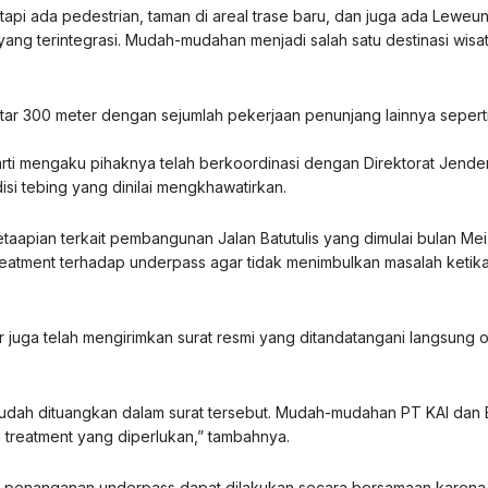
tetapi ada pedestrian, taman di areal trase baru, dan juga ada Leweu
yang terintegrasi. Mudah-mudahan menjadi salah satu destinasi wisat
kitar 300 meter dengan sejumlah pekerjaan penunjang lainnya sepert
niarti mengaku pihaknya telah berkoordinasi dengan Direktorat Jende
si tebing yang dinilai mengkhawatirkan.
aapian terkait pembangunan Jalan Batutulis yang dimulai bulan Me
treatment terhadap underpass agar tidak menimbulkan masalah ketika
 juga telah mengirimkan surat resmi yang ditandatangani langsung o
sudah dituangkan dalam surat tersebut. Mudah-mudahan PT KAI dan 
 treatment yang diperlukan,” tambahnya.
n penanganan underpass dapat dilakukan secara bersamaan karena