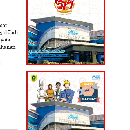
U
sar
ol Jadi
yata
ahanan
U