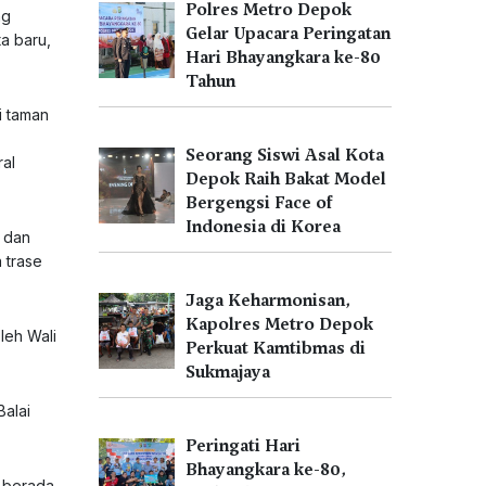
Polres Metro Depok
ng
Gelar Upacara Peringatan
a baru,
Hari Bhayangkara ke-80
Tahun
i taman
Seorang Siswi Asal Kota
ral
Depok Raih Bakat Model
Bergengsi Face of
Indonesia di Korea
i dan
 trase
Jaga Keharmonisan,
Kapolres Metro Depok
leh Wali
Perkuat Kamtibmas di
Sukmajaya
Balai
Peringati Hari
Bhayangkara ke-80,
 berada