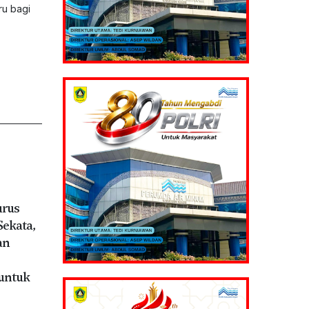
ru bagi
urus
Sekata,
an
untuk