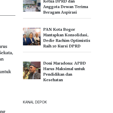
Ketua DPRD dan
Anggota Dewan Terima
Beragam Aspirasi
PAN Kota Bogor
Mantapkan Konsolidasi,
Dedie Rachim Optimistis
urus
Raih 10 Kursi DPRD
Sekata,
an
Doni Maradona: APBD
Harus Maksimal untuk
untuk
Pendidikan dan
Kesehatan
U
KANAL DEPOK
ang