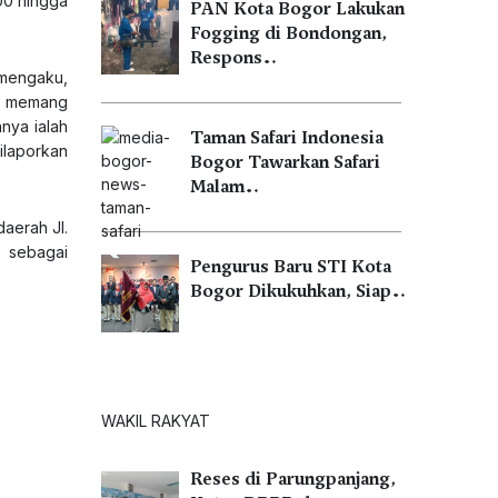
:00 hingga
PAN Kota Bogor Lakukan
Fogging di Bondongan,
Respons…
 mengaku,
ni memang
anya ialah
Taman Safari Indonesia
ilaporkan
Bogor Tawarkan Safari
Malam…
aerah Jl.
l sebagai
Pengurus Baru STI Kota
Bogor Dikukuhkan, Siap…
WAKIL RAKYAT
Reses di Parungpanjang,