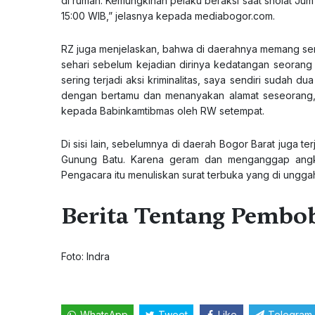
di rumah. Kemungkinan pelaku beraksi saat sholat Jum’
15:00 WIB,” jelasnya kepada
mediabogor.com
.
RZ juga menjelaskan, bahwa di daerahnya memang seri
sehari sebelum kejadian dirinya kedatangan seorang
sering terjadi aksi kriminalitas, saya sendiri sudah 
dengan bertamu dan menanyakan alamat seseorang,” 
kepada Babinkamtibmas oleh RW setempat.
Di sisi lain, sebelumnya di daerah Bogor Barat juga 
Gunung Batu. Karena geram dan menganggap angka k
Pengacara itu menuliskan surat terbuka yang di ungga
Berita Tentang Pemb
Foto: Indra
WhatsApp
Tweet
Like
Telegram