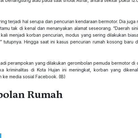
at berlangsung atau pada saat sholat Ashar, antara sekitar pukul 12
ng terjadi hal serupa dan pencurian kendaraan bermotor. Dia juga
 tamu tak di kenal dan menanyakan alamat seseorang. “Daerah si
dua kali menjadi korban pencurian, modus yang sering dilakukan bias
tutupnya. Hingga saat ini kasus pencurian rumah kosong baru d
terjadi perampokan yang dilakukan gerombolan pemuda bermotor di d
riminalitas di Kota Hujan ini meningkat, korban yang dikena
h ke media sosial Facebook. (IB)
obolan Rumah