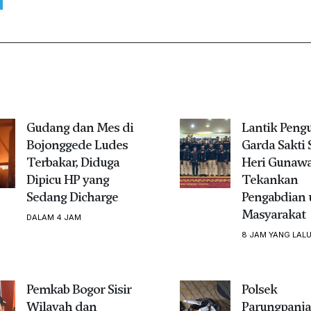
Gudang dan Mes di
Lantik Peng
Bojonggede Ludes
Garda Sakti 
Terbakar, Diduga
Heri Gunaw
Dipicu HP yang
Tekankan
Sedang Dicharge
Pengabdian 
Masyarakat
DALAM 4 JAM
8 JAM YANG LAL
Pemkab Bogor Sisir
Polsek
Wilayah dan
Parungpanj