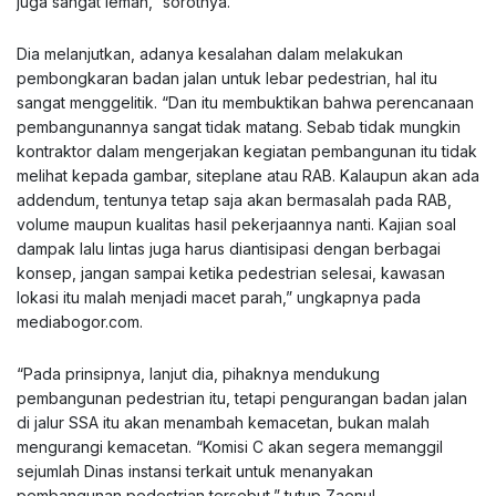
juga sangat lemah,” sorotnya.
Dia melanjutkan, adanya kesalahan dalam melakukan
pembongkaran badan jalan untuk lebar pedestrian, hal itu
sangat menggelitik. “Dan itu membuktikan bahwa perencanaan
pembangunannya sangat tidak matang. Sebab tidak mungkin
kontraktor dalam mengerjakan kegiatan pembangunan itu tidak
melihat kepada gambar, siteplane atau RAB. Kalaupun akan ada
addendum, tentunya tetap saja akan bermasalah pada RAB,
volume maupun kualitas hasil pekerjaannya nanti. Kajian soal
dampak lalu lintas juga harus diantisipasi dengan berbagai
konsep, jangan sampai ketika pedestrian selesai, kawasan
lokasi itu malah menjadi macet parah,” ungkapnya pada
mediabogor.com
.
“Pada prinsipnya, lanjut dia, pihaknya mendukung
pembangunan pedestrian itu, tetapi pengurangan badan jalan
di jalur SSA itu akan menambah kemacetan, bukan malah
mengurangi kemacetan. “Komisi C akan segera memanggil
sejumlah Dinas instansi terkait untuk menanyakan
pembangunan pedestrian tersebut,” tutup Zaenul.