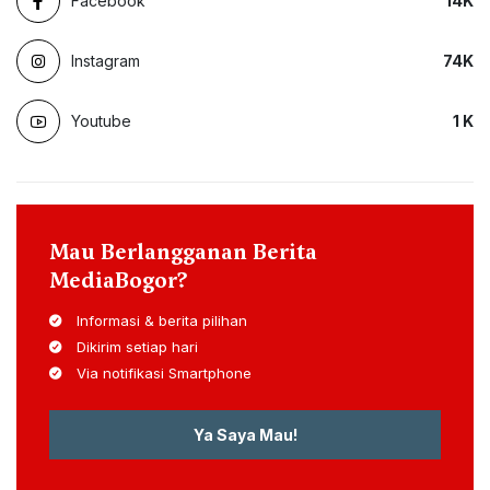
Facebook
14
K
Instagram
74
K
Youtube
1
K
Mau Berlangganan Berita
MediaBogor?
Informasi & berita pilihan
Dikirim setiap hari
Via notifikasi Smartphone
Ya Saya Mau!