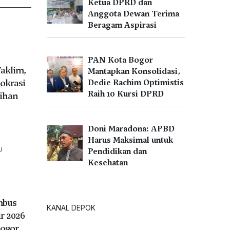
Ketua DPRD dan
Anggota Dewan Terima
Beragam Aspirasi
PAN Kota Bogor
Taklim,
Mantapkan Konsolidasi,
okrasi
Dedie Rachim Optimistis
Raih 10 Kursi DPRD
ihan
Doni Maradona: APBD
Harus Maksimal untuk
U
Pendidikan dan
Kesehatan
mbus
KANAL DEPOK
ir 2026
ogor