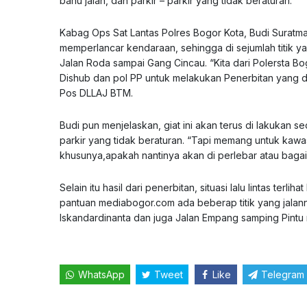
bahu jalan, dan parkir – parkir yang tidak beraturan.
Kabag Ops Sat Lantas Polres Bogor Kota, Budi Suratman
memperlancar kendaraan, sehingga di sejumlah titik y
Jalan Roda sampai Gang Cincau. “Kita dari Polersta Bo
Dishub dan pol PP untuk melakukan Penerbitan yang di
Pos DLLAJ BTM.
Budi pun menjelaskan, giat ini akan terus di lakukan s
parkir yang tidak beraturan. “Tapi memang untuk kawas
khusunya,apakah nantinya akan di perlebar atau bagaima
Selain itu hasil dari penerbitan, situasi lalu lintas ter
pantuan
mediabogor.com
ada beberap titik yang jalan
Iskandardinanta dan juga Jalan Empang samping Pint
WhatsApp
Tweet
Like
Telegram