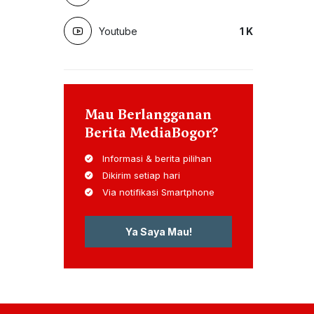
Youtube
1
K
Mau Berlangganan
Berita MediaBogor?
Informasi & berita pilihan
Dikirim setiap hari
Via notifikasi Smartphone
Ya Saya Mau!