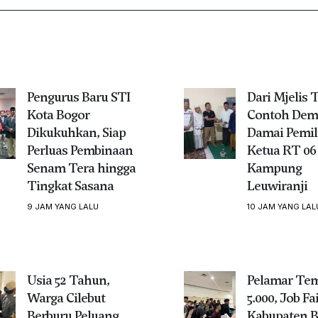
Pengurus Baru STI
Dari Mjelis 
Kota Bogor
Contoh Dem
Dikukuhkan, Siap
Damai Pemil
Perluas Pembinaan
Ketua RT 06
Senam Tera hingga
Kampung
Tingkat Sasana
Leuwiranji
9 JAM YANG LALU
10 JAM YANG LAL
Usia 52 Tahun,
Pelamar Te
Warga Cilebut
5.000, Job Fa
Berburu Peluang
Kabupaten B