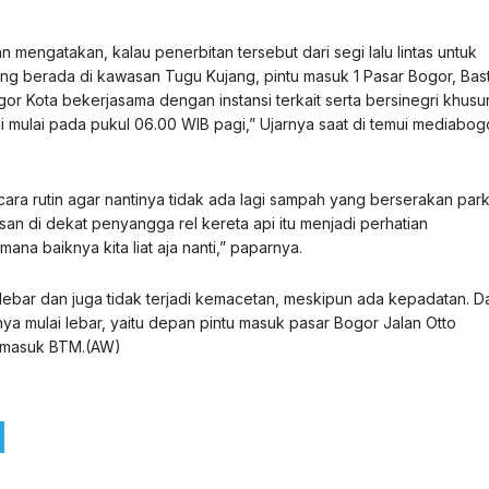
 mengatakan, kalau penerbitan tersebut dari segi lalu lintas untuk
ang berada di kawasan Tugu Kujang, pintu masuk 1 Pasar Bogor, Bas
gor Kota bekerjasama dengan instansi terkait serta bersinegri khus
 mulai pada pukul 06.00 WIB pagi,” Ujarnya saat di temui
mediabog
ecara rutin agar nantinya tidak ada lagi sampah yang berserakan park
an di dekat penyangga rel kereta api itu menjadi perhatian
na baiknya kita liat aja nanti,” paparnya.
lihat lebar dan juga tidak terjadi kemacetan, meskipun ada kepadatan. Da
nya mulai lebar, yaitu depan pintu masuk pasar Bogor Jalan Otto
u masuk BTM.(AW)