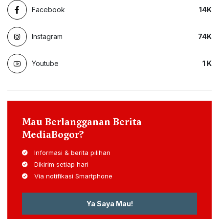
Facebook
14
K
Instagram
74
K
Youtube
1
K
Mau Berlangganan Berita
MediaBogor?
Informasi & berita pilihan
Dikirim setiap hari
Via notifikasi Smartphone
Ya Saya Mau!