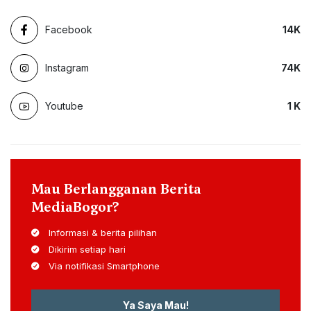
Facebook
14
K
Instagram
74
K
Youtube
1
K
Mau Berlangganan Berita
MediaBogor?
Informasi & berita pilihan
Dikirim setiap hari
Via notifikasi Smartphone
Ya Saya Mau!